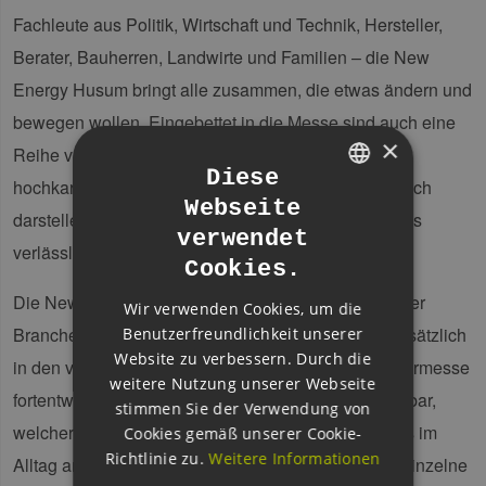
Fachleute aus Politik, Wirtschaft und Technik, Hersteller,
Berater, Bauherren, Landwirte und Familien – die New
Energy Husum bringt alle zusammen, die etwas ändern und
bewegen wollen. Eingebettet in die Messe sind auch eine
×
Reihe von öffentlich zugänglichen Foren, in denen
Diese
hochkarätige Referenten verständlich und anschaulich
Webseite
GERMAN
darstellen, wie es mit der Energiewende in der Praxis
verwendet
ENGLISH
verlässlich und in allen Sparten weitergehen kann.
Cookies.
GERMAN
Die New Energy Husum ist nach wie vor ein wichtiger
Wir verwenden Cookies, um die
Branchentreff der Entwicklerszene, hat sich aber zusätzlich
Benutzerfreundlichkeit unserer
Website zu verbessern. Durch die
in den vergangenen Jahren zu einer Endverbrauchermesse
weitere Nutzung unserer Webseite
fortentwickelt. Es wird auf der Messe vor allem sichtbar,
stimmen Sie der Verwendung von
welcher Teil des technologischen Fortschritts bereits im
Cookies gemäß unserer Cookie-
Richtlinie zu.
Weitere Informationen
Alltag angekommen ist. Es wird gezeigt, wie jeder Einzelne