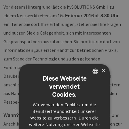
Vor diesem Hintergrund lädt die hySOLUTIONS GmbH zu
15. Februar 2016
8.30 Uhr
einem Netzwerktreffen am
ab
ein. Teilen Sie dort Ihre Erfahrungen, stellen Sie Ihre Fragen
und nutzen Sie die Gelegenheit, sich mit interessanten
Gesprächspartnern auszutauschen. Sie profitieren dort von
Informationen „aus erster Hand“ zur betrieblichen Praxis,
zum Stand der Technologie und zu den geltenden
Förderkonditionen.
×
Darüber hinaus erhalten Sie die Gelegenheit, bei einem
Diese Webseite
anschließenden Pressegespräch mit politischen Vertretern
verwendet
GERMAN
aus Hamburg und Berlin zum bisher Erreichten und zu den
Cookies.
ENGLISH
Perspektiven der Elektromobilität dabei zu sein.
Wir verwenden Cookies, um die
GERMAN
Benutzerfreundlichkeit unserer
Wann?
Montag, 15. Februar 2016, 8.30 Uhr bis ca. 11.00 Uhr
Website zu verbessern. Durch die
Anschließend: Pressegespräch mit Zwischenergebnissen zur
weitere Nutzung unserer Webseite