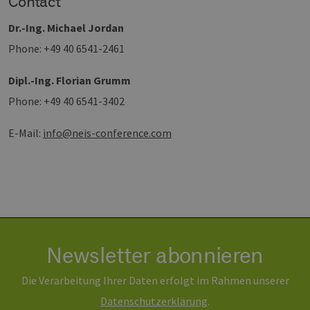
Contact
die 
gut
die
Dr.-Ing. Michael Jordan
Anm
Ben
Phone: +49 40 6541-2461
Sei
csrf_https-
Google Privacy Policy
www.erneuerbare-
Sitzung
Die
Dipl.-Ing. Florian Grumm
contao_csrf_token
energien-
ver
hamburg.de
auf
Phone: +49 40 6541-3402
Anf
ver
sic
leg
E-Mail:
info@neis-conference.com
Web
wer
CookieScriptConsent
2 Monate 4
Die
CookieScript
Wochen
Coo
www.erneuerbare-
ver
energien-
Ein
hamburg.de
für
spe
Ban
Scr
ord
Newsletter abonnieren
fun
__cf_bm
29 Minuten
Die
Cloudflare Inc.
Die Verarbeitung Ihrer Daten erfolgt im Rahmen unserer
37 Sekunden
ver
.vimeo.com
Men
Daten­schutz­erklärung
.
unt