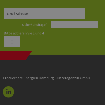
die
um 
die
zu e
E-Mail-Adresse
Sicherheitsfrage
*
Bitte addieren Sie 1 und 4.
Provider /
Name
Ablaufdatum
Beschreibung
Domäne
Provider /
Name
Ablaufdatum
Beschre
Domäne
vuid
1 Jahr 1
Diese
Vimeo.com
Monat
Cookies
_dd_s
Inc.
player.vimeo.com
15 Minuten
Dieses C
werden vom
.vimeo.com
wird ver
Vimeo-
um Sitzu
Videoplayer
zu speic
auf Websites
sicherzus
verwendet.
dass die
einer We
während 
Erneuerbare Energien Hamburg Clusteragentur GmbH
Sitzung 
sind. Es
Daten en
wie der 
mit den 
Website
interagier
Einstell
ausgewäh