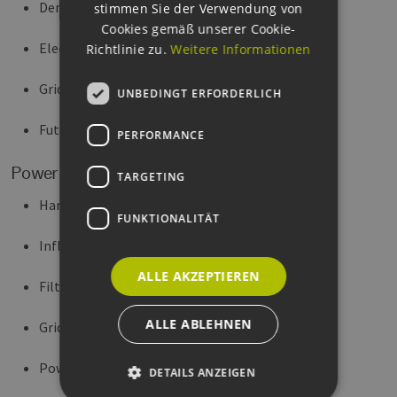
Demand-Side-Management
stimmen Sie der Verwendung von
Cookies gemäß unserer Cookie-
Electromobility
Richtlinie zu.
Weitere Informationen
Grid Expansion
UNBEDINGT ERFORDERLICH
Future Storage Demand
PERFORMANCE
Power Quality
TARGETING
Harmonic Propagation
FUNKTIONALITÄT
Influence and Problems
ALLE AKZEPTIEREN
Filter Design
ALLE ABLEHNEN
Grid Impedance Measurement
Power Theory
DETAILS ANZEIGEN