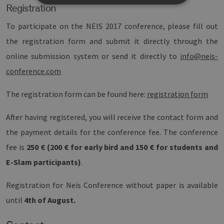
Registration
To participate on the NEIS 2017 conference, please fill out
Unbedingt erforderlich
Performance
Targeting
Funktionalität
the registration form and submit it directly through the
online submission system or send it directly to
info@neis-
Unbedingt erforderliche Cookies ermöglichen
wesentliche Kernfunktionen der Website wie die
conference.com
Benutzeranmeldung und die Kontoverwaltung.
Ohne die unbedingt erforderlichen Cookies
kann die Website nicht ordnungsgemäß
The registration form can be found here:
registration form
verwendet werden.
Provider /
After having registered, you will receive the contact form and
Name
Ablaufdatum
Bes
Domäne
the payment details for the conference fee. The conference
PHPSESSID
Sitzung
Coo
PHP.net
Anw
www.erneuerbare-
fee is
250 € (200 € for early bird and 150 € for students and
wir
energien-
Spr
hamburg.de
E-Slam participants)
.
ein
die
Ben
Registration for Neis Conference without paper is available
ver
Nor
sic
until
4th of August.
gene
und
ver