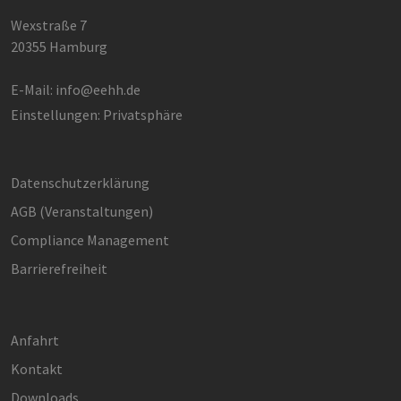
kann bei
Fehlerve
Wexstraße 7
helfen.
20355 Hamburg
_ga
1 Jahr 1
Dieser C
Google LLC
Monat
Name ist
.erneuerbare-
Google U
energien-
E-Mail:
info@eehh.de
Analytics
hamburg.de
verknüpft
Einstellungen: Privatsphäre
eine wic
Aktualis
am häufi
verwend
Analysed
Datenschutzerklärung
von Goog
Dieses C
wird ver
AGB (Ver­an­stal­tun­gen)
um einde
Benutzer
Compliance Management
untersch
indem ei
Barrierefreiheit
zufällig 
Nummer 
Client-ID
zugewies
Es ist in 
Seitenan
Anfahrt
auf einer
enthalte
Kontakt
wird zur
Berechn
Downloads
Besucher