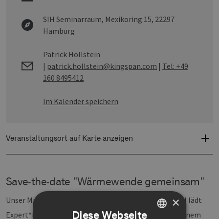
SIH Seminarraum,
Mexikoring 15, 22297
Hamburg
Patrick Hollstein
|
patrick.hollstein@kingspan.com
|
Tel: +49
160 8495412
Im Kalender speichern
Veranstaltungsort auf Karte anzeigen
Save-the-date "Wärmewende gemeinsam"
×
Unser Mitglied Kingspan | Logstor Deutschland GmbH lädt
Diese Webseite
Expert*innen und Interessierte der Wärmewende zu einem