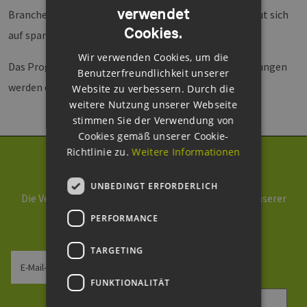
verwendet
Branchentreff. EEHH ist Kooperationspartner und freut sich
GERMAN
Cookies.
auf spannende Diskussionen.
ENGLISH
Wir verwenden Cookies, um die
GERMAN
Das Programm finden Sie unten. Die offiziellen Einladungen
Benutzerfreundlichkeit unserer
werden demnächst versendet.
Website zu verbessern. Durch die
weitere Nutzung unserer Webseite
stimmen Sie der Verwendung von
Cookies gemäß unserer Cookie-
Richtlinie zu.
Weitere Informationen
Newsletter abonnieren
UNBEDINGT ERFORDERLICH
Die Verarbeitung Ihrer Daten erfolgt im Rahmen unserer
Daten­schutz­erklärung
.
PERFORMANCE
TARGETING
E-Mail-Adresse
FUNKTIONALITÄT
Sicherheitsfrage
*