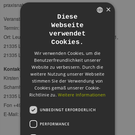
praxisnahe Projekte angestoßen.
×
Diese
Veranstalter: Leuphana Universität Lüneburg
Webseite
GERMAN
Termin: 17. September 2014
verwendet
Ort: Leuphana Universität Lüneburg, Scharnhorststr.1,
ENGLISH
Cookies.
21335 Lüneburg
GERMAN
Wir verwenden Cookies, um die
21335 Lüneburg
Benutzerfreundlichkeit unserer
Website zu verbessern. Durch die
Kontakt:
weitere Nutzung unserer Webseite
Kirsten Wolfrath
stimmen Sie der Verwendung von
Scharnhorststr.1, C7.313
Cookies gemäß unserer Cookie-
Richtlinie zu.
Weitere Informationen
21335 Lüneburg
Fon +49.4131.677-1970
UNBEDINGT ERFORDERLICH
E-Mail:
kirsten.wolfrath@inkubator.leuphana.de
PERFORMANCE