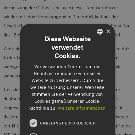
Vernetzung der Ostsee. Und auch dieses Jahr werden wir
wieder mit einer herausragenden Persönlichkeit aus der
Gesellschaft ein „Kamingespräch führen“ sowie den Pokal für
×
das „Beste Offshore Windkraftwerk in Betrieb“ vergeben!
Diese Webseite
verwendet
GERMAN
Wie jedes Jahr haben wir uns gefragt, geht noch etwas mehr?
Cookies.
In der Tat gibt es zwei Punkte, die uns am Herzen liegen:
ENGLISH
weniger CO₂ - mehr Zeit für Networking. Keine Angst, wir
Wir verwenden Cookies, um die
GERMAN
Benutzerfreundlichkeit unserer
wandern mit Ihnen nicht auf dem Jakobsweg.
Website zu verbessern. Durch die
weitere Nutzung unserer Webseite
Uns zieht es 2023 zum 12. WFO erstmalig auf eine andere
stimmen Sie der Verwendung von
deutsche Insel, die sich für Offshore Wind auch sehr stark
Cookies gemäß unserer Cookie-
eingesetzt: Wir laden Sie nach elf Jahren an der Nordsee in
Richtlinie zu.
Weitere Informationen
diesem Jahr ganz herzlich nach Binz auf Rügen in der Ostsee
UNBEDINGT ERFORDERLICH
ein. Mit einem eigens für’s WFO bereitgestellten kostenfreien
ICE-Wagen starten wir mit Ihnen am Donnerstagmorgen, den