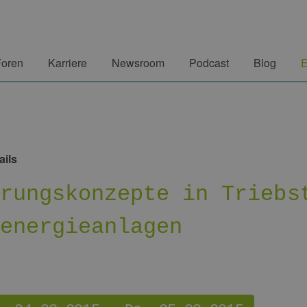
Foren
Karriere
Newsroom
Podcast
Blog
E
ails
erungskonzepte in Triebs
denergieanlagen