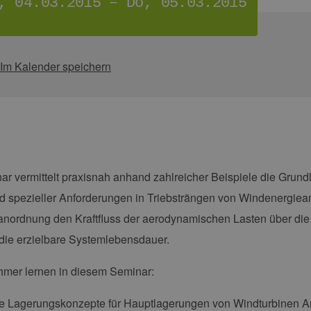
, 04.03.2015 – Do, 05.03.2015
Im Kalender speichern
r vermittelt praxisnah anhand zahlreicher Beispiele die Grun
d spezieller Anforderungen in Triebsträngen von Windenergiea
nordnung den Kraftfluss der aerodynamischen Lasten über die 
die erzielbare Systemlebensdauer.
hmer lernen in diesem Seminar:
e Lagerungskonzepte für Hauptlagerungen von Windturbinen A