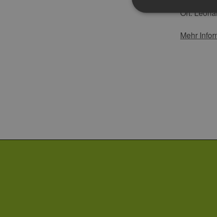
Ort:
Leonar
Mehr Infor
Unbedingt erforderliche Co
Ohne die unbedingt erforde
Pr
Name
D
PHPSESSID
PH
ww
en
ha
csrf_https-
ww
contao_csrf_token
en
ha
Google Privacy Poli
CookieScriptConsent
Co
ww
en
ha
__cf_bm
Cl
.v