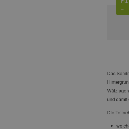
Mi
–
Das Semina
Hintergrun
Wälzlagera
und damit 
Die Teilne
welch