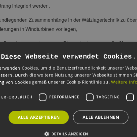
trang integriert werden,
rundlegenden Zusammenhänge in der Wälzlagertechnik zu über
derungen in Windturbinen vorliegen,
e Berechnungsmethoden zur Dimensionierung von Großlagern e
Diese Webseite verwendet Cookies.
influss von elastischen Umgebungsbauteilen auf die rechneris
ksichtigen und einzuschätzen,
erwenden Cookies, um die Benutzerfreundlichkeit unserer Webs
ssern. Durch die weitere Nutzung unserer Webseite stimmen S
e ein Lastenheft für die gemeinsame Entwicklung mit Lagerherste
g von Cookies gemäß unserer Cookie-Richtlinie zu.
Weitere Inf
izierungsanforderungen einhalten,
 ERFORDERLICH
PERFORMANCE
TARGETING
e Validierungskonzepte für Großlager möglich sind und wie si
tet.
ALLE AKZEPTIEREN
ALLE ABLEHNEN
ter: VDI Wissensforum GmbH
DETAILS ANZEIGEN
 - 5. März 2015