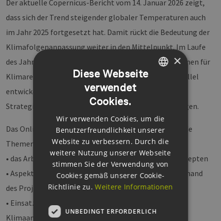
Der aktuelle Copernicus-Bericht vom 14. Januar 2026 zeigt,
dass sich der Trend steigender globaler Temperaturen auch
im Jahr 2025 fortgesetzt hat. Damit rückt die Bedeutung der
Klimafolgenanpassung weiter in den Mittelpunkt. Im Laufe
×
des Jahres wird die EU einen neuen europäischen Rahmen für
Diese Webseite
Klimaresilienz und Risikomanagement vorlegen. Parallel
verwendet
GERMAN
entwickeln zahlreiche Städte und Kommunen eigene
Cookies.
ENGLISH
Strategien zur Anpassung an klimatische Veränderungen.
Wir verwenden Cookies, um die
GERMAN
Das Online-Seminar gibt einen Überblick über folgende
Benutzerfreundlichkeit unserer
Website zu verbessern. Durch die
Themen:
weitere Nutzung unserer Webseite
• das Arbeiten an kommunalen Klimaanpassungskonzepten
stimmen Sie der Verwendung von
• Aspekte einer wassersensiblen Stadtentwicklung anhand
Cookies gemäß unserer Cookie-
Richtlinie zu.
Weitere Informationen
des Projekts BlueGreenStreets 2.0
• Einsatzmöglichkeiten und Wirkprinzipien von Moos-
UNBEDINGT ERFORDERLICH
Klimaanlagen zur Verbesserung des Mikroklimas