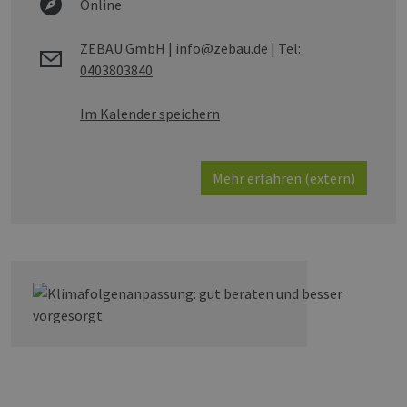
Online
ZEBAU GmbH
|
info@zebau.de
|
Tel:
0403803840
Im Kalender speichern
Mehr erfahren (extern)