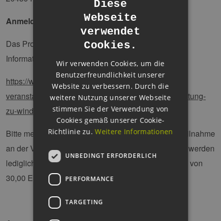
Diese
Webseite
GERMAN
Anmeldung zur Informationsveranstaltung
verwendet
ENGLISH
Das Programm sowie das Anmeldeformular zur
Cookies.
GERMAN
Informationsveranstaltung finden Sie unter:
Wir verwenden Cookies, um die
Benutzerfreundlichkeit unserer
https://www.oav.de/termine/aktuelle-
Website zu verbessern. Durch die
veranstaltungen/terminansicht/informationsveranstaltung-
weitere Nutzung unserer Webseite
stimmen Sie der Verwendung von
zu-windenergie-netzintegration-in-sri-lanka.html
Cookies gemäß unserer Cookie-
Richtlinie zu.
Weitere Informationen
Bitte melden Sie sich vor dem 22. August an. Die Teilnahme
an der Veranstaltung ist kostenlos, den Teilnehmern werden
UNBEDINGT ERFORDERLICH
lediglich für das ganztätige Catering Kosten in Höhe von
30,00 Euro (inkl. MwSt.) in Rechnung gestellt.
PERFORMANCE
TARGETING