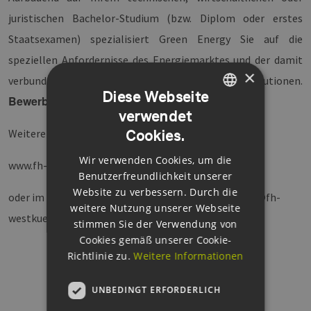
juristischen Bachelor-Studium (bzw. Diplom oder erstes
Staatsexamen) spezialisiert Green Energy Sie auf die
speziellen Anfordernisse des Energiemarktes und der damit
×
verbundenen Unternehmen/ Institutionen.
Diese Webseite
Bewerbungsfrist: 15. Juli 2017
verwendet
GERMAN
Cookies.
Weitere Informationen erhalten Sie unter:
ENGLISH
Wir verwenden Cookies, um die
GERMAN
www.fh-westkueste.de
Benutzerfreundlichkeit unserer
Website zu verbessern. Durch die
oder im Green Energy Büro bei Frau Anja Rathjen (ge@fh-
weitere Nutzung unserer Webseite
westkueste.de)
stimmen Sie der Verwendung von
Cookies gemäß unserer Cookie-
Richtlinie zu.
Weitere Informationen
UNBEDINGT ERFORDERLICH