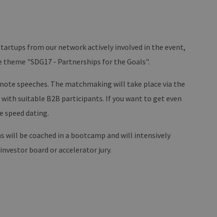
g und die Kontoverwaltung.
 auf der PHP-Sprache
artups from our network actively involved in the event,
um Verwalten von
erweise handelt es sich
 theme "SDG17 - Partnerships for the Goals".
, wie sie verwendet wird,
ist jedoch die
r zwischen den Seiten.
keynote speeches. The matchmaking will take place via the
er-Site-Anforderungen
 with suitable B2B participants. If you want to get even
 legitime Anfragen von der
e speed dating.
 verwendet, um die
u speichern. Das Cookie-
 will be coached in a bootcamp and will intensively
ß funktionieren.
investor board or accelerator jury.
chen und Bots zu
, um gültige Berichte über
ites verwendet.