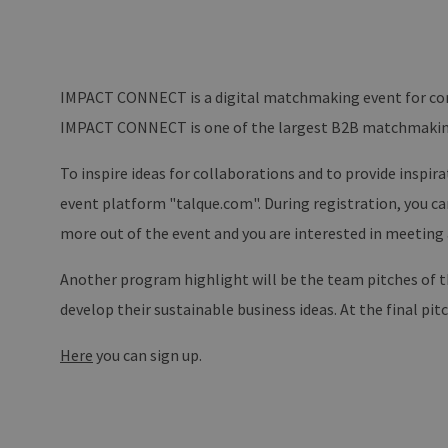
Unbedingt erforderliche Co
Ohne die unbedingt erforde
Pr
Name
D
PHPSESSID
IMPACT CONNECT is a digital matchmaking event for corpo
PH
ww
en
IMPACT CONNECT is one of the largest B2B matchmaking e
ha
To inspire ideas for collaborations and to provide inspir
csrf_https-
ww
event platform "talque.com". During registration, you can
contao_csrf_token
en
ha
more out of the event and you are interested in meeting 
Google Privacy Poli
CookieScriptConsent
Co
ww
Another program highlight will be the team pitches of t
en
ha
develop their sustainable business ideas. At the final pit
__cf_bm
Cl
.v
Here
you can sign up.
Name
Provider / Do
Provid
Name
vuid
Vimeo.com Inc
Domä