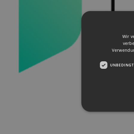
Wir v
verbe
Verwendun
UNBEDINGT