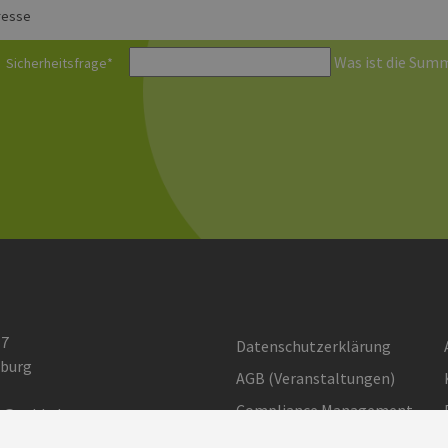
resse
Was ist die Summ
Sicherheitsfrage
*
 7
Datenschutzerklärung
burg
AGB (Ver­an­stal­tun­gen)
Compliance Management
o@eehh.de
gen: Privatsphäre
Barrierefreiheit