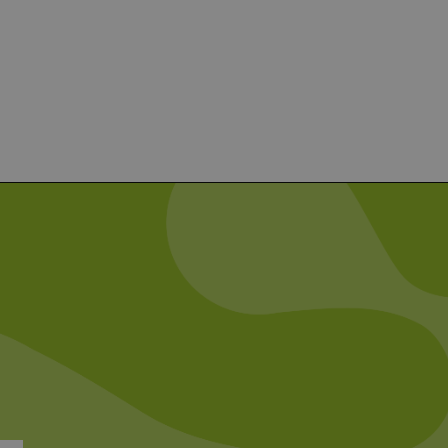
chern, um sicherzustellen,
onsistent sind. Es kann
site interagiert, alle
ltung helfen.
rknüpft. Dies ist eine
 Analysedienstes von
enutzer zu unterscheiden,
wiesen wird. Es ist in
ird zur Berechnung von
Analyseberichte
 den Sitzungsstatus