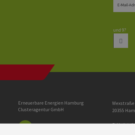
E-Mail-Ad
und 9?
Erneuerbare Energien Hamburg
Wexstraße
Clusteragentur GmbH
20355 Ham
E-Mail:
inf
Einstellun