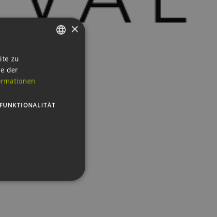
×
GERMAN
ite zu
ie der
ENGLISH
ormationen
GERMAN
FUNKTIONALITÄT