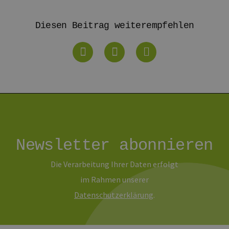
.vimeo.com
15 Minuten
Dieses Cookie wird verwendet, um Sitzungsdaten zu spei
dass die Besuche einer Website während einer Sitzung k
Diesen Beitrag weiterempfehlen
Daten enthalten, wie der Besucher mit den Seiten der Web
Einstellungen ausgewählt, und kann bei der Fehlerverwa
1 Jahr 1
Dieser Cookie-Name ist mit Google Universal Analytics ve
e LLC
Monat
wichtige Aktualisierung des am häufigsten verwendeten
erbare-
Google. Dieses Cookie wird verwendet, um eindeutige B
en-
indem eine zufällig generierte Nummer als Client-ID zuge
rg.de
jeder Seitenanforderung auf einer Site enthalten und w
Besucher-, Sitzungs- und Kampagnendaten für die Site-
verwendet.
erbare-
1 Jahr 1
Dieses Cookie wird von Google Analytics verwendet, um
en-
Monat
beizubehalten.
rg.de
Newsletter abonnieren
Die Verarbeitung Ihrer Daten erfolgt
im Rahmen unserer
Daten­schutz­erklärung
.