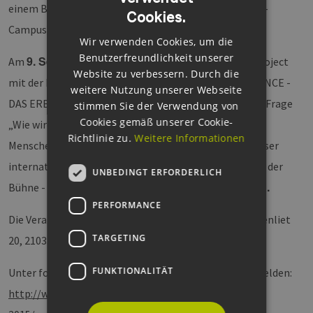
einem Besuch des kürzlich offiziell eröffneten Energie-
Cookies.
ENGLISH
Campus Hamburg teilzunehmen.
Wir verwenden Cookies, um die
GERMAN
Benutzerfreundlichkeit unserer
9. September um 19.30 Uhr
Am
wird das M.U.K.A.-Project
Website zu verbessern. Durch die
mit der Europapremiere des Theaterstücks INHERITANCE -
weitere Nutzung unserer Webseite
DAS ERBE thematisch die Veranstaltung eröffnen. Die Frage
stimmen Sie der Verwendung von
Cookies gemäß unserer Cookie-
„Wie wird das Thema Klimagerechtigkeit von jungen
Richtlinie zu.
Weitere Informationen
Menschen in Südafrika wahrgenommen?“ wird von dieser
internationalen Jugendgruppe aus Johannesburg auf der
UNBEDINGT ERFORDERLICH
.
Bühne - kombiniert mit Tanz und Musik - thematisiert
PERFORMANCE
Die Veranstaltung findet am Campus Bergedorf (Ulmenliet
TARGETING
20, 21033 Hamburg) statt.
FUNKTIONALITÄT
Unter folgendem Link können Sie sich kostenlos anmelden:
http://www.haw-hamburg.de/fair-on-education-