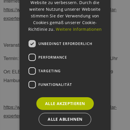
Internetseite des Solarzentrums Hamburg:
Website zu verbessern. Durch die
https://www.solarzentrum-hamburg.de/?event=10-solar-
weitere Nutzung unserer Webseite
stimmen Sie der Verwendung von
expertenkreis-2018
Cookies gemäß unserer Cookie-
Richtlinie zu.
Weitere Informationen
UNBEDINGT ERFORDERLICH
Veranstalter: SolarZentrum Hamburg
PERFORMANCE
Termin: Mittwoch, 5. Dezember 2018, 10:00 – 12.30 Uhr
Ort: ELBCAMPUS, Zum Handwerkszentrum 1, 21079
TARGETING
Hamburg-Harburg
FUNKTIONALITÄT
ALLE AKZEPTIEREN
https://www.solarzentrum-hamburg.de/?event=10-solar-
expertenkreis-2018
ALLE ABLEHNEN