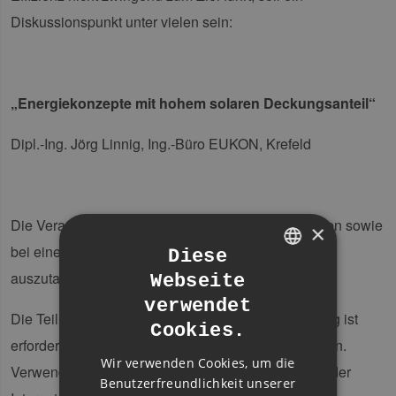
Diskussionspunkt unter vielen sein:
„Energiekonzepte mit hohem solaren Deckungsanteil“
Dipl.-Ing. Jörg Linnig, Ing.-Büro EUKON, Krefeld
Die Veranstaltung bietet Ihnen Zeit, Fragen zu stellen sowie
×
bei einem Imbiss Informationen und Erfahrungen
Diese
auszutauschen.
Webseite
GERMAN
verwendet
ENGLISH
Die Teilnahme ist für Sie kostenfrei. Eine Anmeldung ist
Cookies.
erforderlich, um einen Teilnehmerplatz zu reservieren.
GERMAN
Wir verwenden Cookies, um die
Verwenden Sie dazu bitte die Anmeldefunktion auf der
Benutzerfreundlichkeit unserer