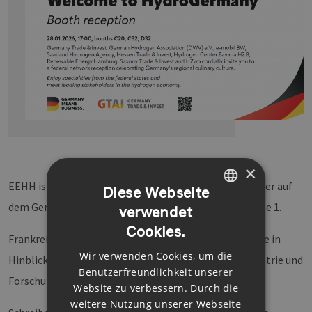
×
EEHH ist zum zweiten Mal auf der HyVolution Aussteller auf
Diese Webseite
dem Gemeinschaftsstand H2Associations (G28) in Halle 1.
verwendet
GERMAN
Cookies.
ENGLISH
Frankreich ist ein relevantes Partnerland insbesondere in
Wir verwenden Cookies, um die
Hinblick auf innovative Lösungen von Start-Ups, Industrie und
GERMAN
Benutzerfreundlichkeit unserer
Forschungsinstitutionen.
Website zu verbessern. Durch die
weitere Nutzung unserer Webseite