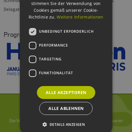
Schreiben Sie uns gerne an, wenn Sie die HyVolution als
stimmen Sie der Verwendung von
Delegation besuchen möchten.
Cookies gemäß unserer Cookie-
Richtlinie zu.
Weitere Informationen
UNBEDINGT ERFORDERLICH
Programm und Ausstellerverzeichnis
PERFORMANCE
TARGETING
FUNKTIONALITÄT
ALLE AKZEPTIEREN
Newsletter abonnieren
ALLE ABLEHNEN
Die Verarbeitung Ihrer Daten erfolgt im Rahmen unserer
DETAILS ANZEIGEN
Daten­schutz­erklärung
.