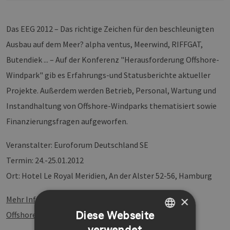
Das EEG 2012 – Das richtige Zeichen für den beschleunigten
Ausbau auf dem Meer? alpha ventus, Meerwind, RIFFGAT,
Butendiek ... – Auf der Konferenz "Herausforderung Offshore-
Windpark" gib es Erfahrungs-und Statusberichte aktueller
Projekte. Außerdem werden Betrieb, Personal, Wartung und
Instandhaltung von Offshore-Windparks thematisiert sowie
Finanzierungsfragen aufgeworfen.
Veranstalter: Euroforum Deutschland SE
Termin: 24.-25.01.2012
Ort: Hotel Le Royal Meridien,
An der Alster 52-56, Hamburg
×
Mehr Informationen zur Konferenz Herausforderung
Diese Webseite
Offshore-Windpark:
verwendet
GERMAN