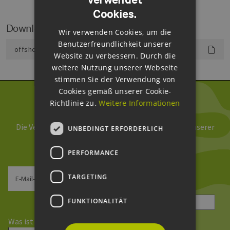
Cookies.
ENGLISH
Downloads
Wir verwenden Cookies, um die
GERMAN
Benutzerfreundlichkeit unserer
offshore_windpark.pdf
Website zu verbessern. Durch die
weitere Nutzung unserer Webseite
stimmen Sie der Verwendung von
Cookies gemäß unserer Cookie-
Richtlinie zu.
Weitere Informationen
Newsletter abonnieren
Die Verarbeitung Ihrer Daten erfolgt im Rahmen unserer
UNBEDINGT ERFORDERLICH
Daten­schutz­erklärung
.
PERFORMANCE
TARGETING
E-Mail-Adresse
FUNKTIONALITÄT
Sicherheitsfrage
*
Was ist die Summe aus 7 und 8?