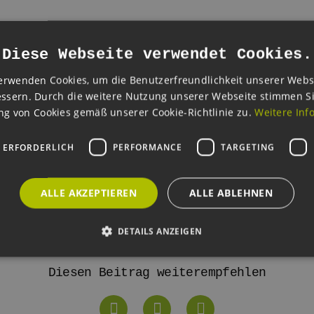
nd Gestaltung, Investition und Stadtentwicklung, Revitalisieru
Diese Webseite verwendet Cookies.
n finden sich im Veranstaltungsprogramm des Hamburger Holz
vier Terminen wirft die Veranstaltungsreihe vom 16. November 
erwenden Cookies, um die Benutzerfreundlichkeit unserer Webs
ssern. Durch die weitere Nutzung unserer Webseite stimmen S
e, urbane Holzbauprojekte in Hamburg und über die Stadtgrenz
g von Cookies gemäß unserer Cookie-Richtlinie zu.
Weitere Inf
demie lädt das Hamburger Holzbauforum 2022/23 wieder vor Or
e zum Netzwerken und Austausch ein.
 ERFORDERLICH
PERFORMANCE
TARGETING
mburger-holzbauforum.de/
ALLE AKZEPTIEREN
ALLE ABLEHNEN
DETAILS ANZEIGEN
Diesen Beitrag weiterempfehlen
Unbedingt erforderlich
Performance
Targeting
Funktionalität
okies ermöglichen wesentliche Kernfunktionen der Website wie die Benutzeranmeldun