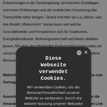
Entwicklungen in der Gesetzgebung, technischen Grundlagen
und ersten Erfahrungen aus der praktischen Umsetzung das
Themenfeld näher bringen. Zentral möchten wir u.a. klären, was
das Modell
Mieterstrom
leisten kann und welche
„
“
Geschäftsfelder und Perspektiven sich für Stadtwerke,
Energiedienstleister, Wohnungswirtschaft und Mieter abbilden
lassen. Mit einer abschließenden Podiumsdiskussion wollen wir
×
versuchen, zusammen mit dem Teilnehmerkreis verschiedene
Diese
Blickwinkel zu erörtern und zu diskutieren.
Webseite
GERMAN
verwendet
ENGLISH
Weiterführende Informationen zur Veranstaltung sowie zum
Cookies.
GERMAN
Vortragsprogramm finden Sie hier:
LINK
Wir verwenden Cookies, um die
Benutzerfreundlichkeit unserer
Ausschließlich über den Link können Sie sich auch für die
Website zu verbessern. Durch die
weitere Nutzung unserer Webseite
Veranstaltung anmelden. Leiten Sie die Einladung / den Link