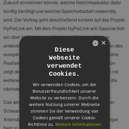
Zukunft einnehmen könnte, welche Netzinfrastruktur dafür
künftig benötigt und welcher Speicherbedarf notwendig
wird. Der Vortrag geht abschließend konkret auf das Projekt
HyPerLink ein. Mit dem Projekt HyPerLink will Gasunie früh
ein über 600 km langes Wasserstoff Netz im Norden
×
entwickeln. HyPerLink hat eine Förderung im Rahmen des
Diese
europäischen IPCEI Rahmens beantragt – was die frühe
Webseite
GERMAN
Realisierung erst ermöglichen würde. Die Präsentation
verwendet
ENGLISH
zeigt den aktuellen Stand sowie das Zusammenspiel mit
Cookies.
GERMAN
weiteren Projekten im Norden auf und berichtet über die
Wir verwenden Cookies, um die
nächsten Schritte.
Benutzerfreundlichkeit unserer
Website zu verbessern. Durch die
Das abschließende Panel der Referenten wird um Jan
weitere Nutzung unserer Webseite
Schwartz vom Gasnetz Hamburg erweitert, der die
stimmen Sie der Verwendung von
Cookies gemäß unserer Cookie-
Anbindung der überregionalen Netze an das Hamburger
Richtlinie zu.
Weitere Informationen
Netz in die Diskussion einbringen wird.