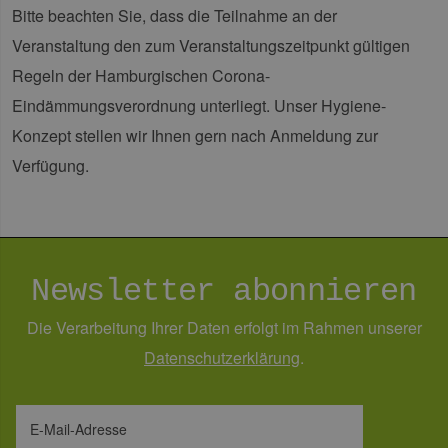
Sei
Bitte beachten Sie, dass die Teilnahme an der
csrf_https-
Google Privacy Policy
www.erneuerbare-
Sitzung
Die
Veranstaltung den zum Veranstaltungszeitpunkt gültigen
contao_csrf_token
energien-
ver
hamburg.de
auf
Regeln der Hamburgischen Corona-
Anf
ver
sic
Eindämmungsverordnung unterliegt. Unser Hygiene-
leg
Web
Konzept stellen wir Ihnen gern nach Anmeldung zur
wer
Verfügung.
CookieScriptConsent
2 Monate 4
Die
CookieScript
Wochen
Coo
www.erneuerbare-
ver
energien-
Ein
hamburg.de
für
spe
Ban
Scr
Newsletter abonnieren
ord
fun
Die Verarbeitung Ihrer Daten erfolgt im Rahmen unserer
__cf_bm
29 Minuten
Die
Cloudflare Inc.
37 Sekunden
ver
.vimeo.com
Daten­schutz­erklärung
.
Men
unt
die
um 
die
zu e
E-Mail-Adresse