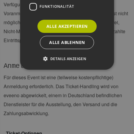
Verfügung stellen. Die Teilnahme kann nur mit
FUNKTIONALITÄT
Voranmeldung erfolgen. Eine Registrierung vor Ort ist nicht
möglich. Für Mitglieder ist die Veranstaltung kostenfrei,
ALLE AKZEPTIEREN
Nicht-Mitglieder zahlen einen Teilnahmebeitrag. Gezahlte
Eintrittspreise werden nicht zurückerstattet.
ALLE ABLEHNEN
DETAILS ANZEIGEN
Anmeldung
Für dieses Event ist eine (teilweise kostenpflichtige)
Unbedingt erforderlich
Performance
Anmeldung erforderlich. Das Ticket-Handling wird von
Targeting
Funktionalität
eveeno abgewickelt, einem in Deutschland befindlichen
Unbedingt erforderliche Cookies ermöglichen
Dienstleister für die Ausstellung, den Versand und die
wesentliche Kernfunktionen der Website wie die
Benutzeranmeldung und die Kontoverwaltung.
Zahlungsabwicklung.
Ohne die unbedingt erforderlichen Cookies
kann die Website nicht ordnungsgemäß
verwendet werden.
Ticket-Optionen