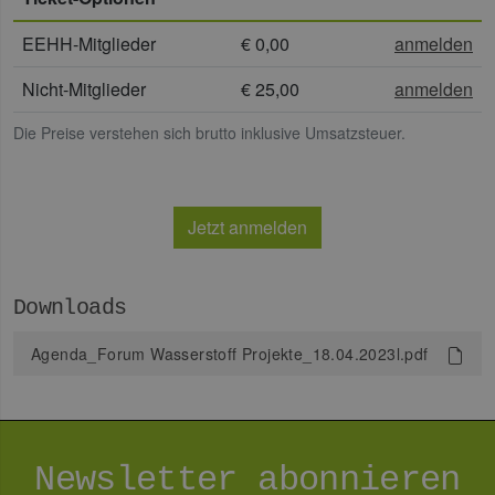
Provider /
Name
Ablaufdatum
Bes
Domäne
EEHH-Mitglieder
€ 0,00
anmelden
PHPSESSID
Sitzung
Coo
PHP.net
Anw
www.erneuerbare-
wir
energien-
Nicht-Mitglieder
€ 25,00
anmelden
Spr
hamburg.de
ein
die
Die Preise verstehen sich brutto inklusive Umsatzsteuer.
Ben
ver
Nor
sic
gene
und
Jetzt anmelden
ver
die 
gut
die
Anm
Downloads
Ben
Sei
Agenda_Forum Wasserstoff Projekte_18.04.2023l.pdf
csrf_https-
Google Privacy Policy
www.erneuerbare-
Sitzung
Die
contao_csrf_token
energien-
ver
hamburg.de
auf
Anf
ver
sic
leg
Newsletter abonnieren
Web
wer