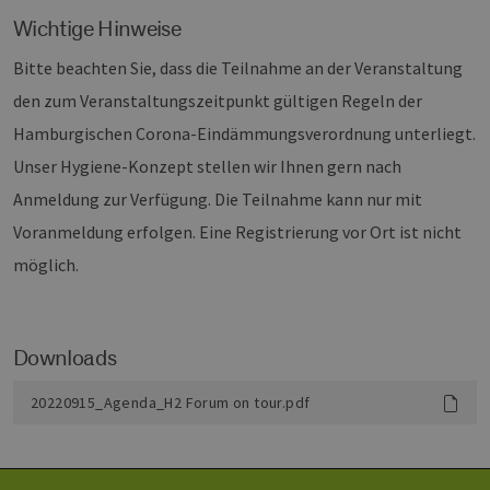
PHPSESSID
Sitzung
Coo
PHP.net
Wichtige Hinweise
Anw
www.erneuerbare-
wir
energien-
Bitte beachten Sie, dass die Teilnahme an der Veranstaltung
Spr
hamburg.de
ein
die
den zum Veranstaltungszeitpunkt gültigen Regeln der
Ben
ver
Hamburgischen Corona-Eindämmungsverordnung unterliegt.
Nor
sic
Unser Hygiene-Konzept stellen wir Ihnen gern nach
gene
und
Anmeldung zur Verfügung. Die Teilnahme kann nur mit
ver
die 
Voranmeldung erfolgen. Eine Registrierung vor Ort ist nicht
gut
die
möglich.
Anm
Ben
Sei
csrf_https-
Google Privacy Policy
www.erneuerbare-
Sitzung
Die
contao_csrf_token
energien-
ver
Downloads
hamburg.de
auf
Anf
ver
20220915_Agenda_H2 Forum on tour.pdf
sic
leg
Web
wer
CookieScriptConsent
2 Monate 4
Die
CookieScript