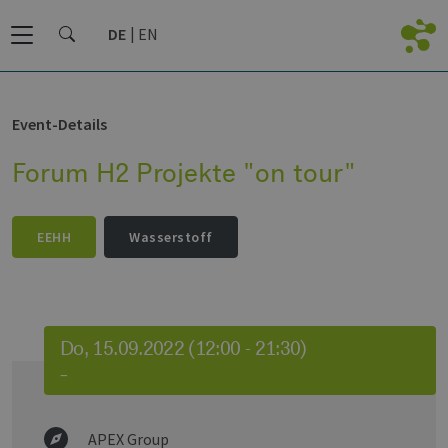
DE
EN
Event-Details
Forum H2 Projekte "on tour"
EEHH
Wasserstoff
Do, 15.09.2022 (12:00 - 21:30)
–
APEX Group