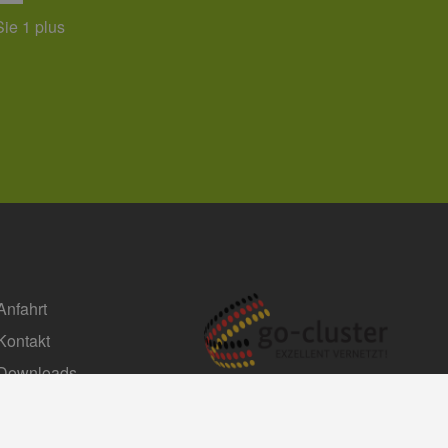
chern, um sicherzustellen,
onsistent sind. Es kann
Sie 1 plus
site interagiert, alle
ltung helfen.
rknüpft. Dies ist eine
 Analysedienstes von
enutzer zu unterscheiden,
wiesen wird. Es ist in
ird zur Berechnung von
Analyseberichte
 den Sitzungsstatus
Anfahrt
Kontakt
Downloads
Impressum