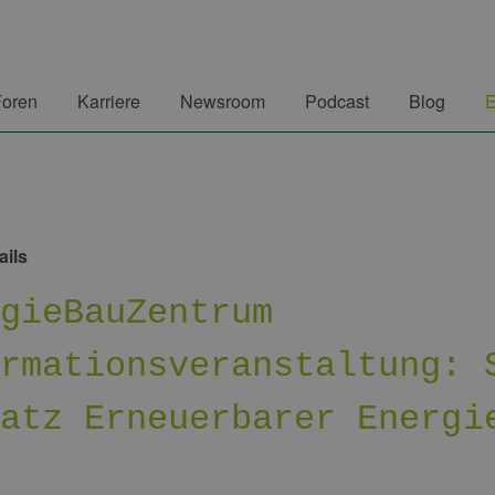
Foren
Karriere
Newsroom
Podcast
Blog
E
ails
rgieBauZentrum
ormationsveranstaltung: 
satz Erneuerbarer Energi