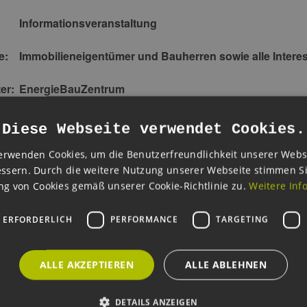
Informationsveranstaltung
e:
Immobilieneigentümer und Bauherren sowie alle Interes
er:
EnergieBauZentrum
ne zukunftssichere Heizwärmeversorgung setzt, sollte sich für 
Diese Webseite verwendet Cookies.
n.
erwenden Cookies, um die Benutzerfreundlichkeit unserer Webs
ssern. Durch die weitere Nutzung unserer Webseite stimmen S
Veranstaltung werden verschiedene Möglichkeiten, Erneuerbare
g von Cookies gemäß unserer Cookie-Richtlinie zu.
Weitere Inf
rt. Es werden Vor- und Nachteile, Praxiserfahrungen und Voraus
 ERFORDERLICH
PERFORMANCE
TARGETING
taltung wird für die Eintragung bzw. Verlängerung der Energie­ef
gramme des Bundes mit 4 UE (Wohn­gebäude), 4 UE (Energieber
ALLE AKZEPTIEREN
ALLE ABLEHNEN
ngebäude) angerechnet.
ung ist unter folgendem Link möglich:
DETAILS ANZEIGEN