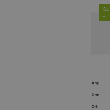
Di
–
Am:
Um:
Ort: