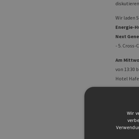
diskutieren
Wir laden 
Energie-H
Next Gener
- 5. Cross
Am Mittwoc
von 13:30 
Hotel Haf
Nutzen Sie 
Energien bz
Kraftstoff
Wir v
verbe
Die Agenda
Verwendun