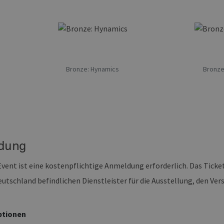
erbare-
1 Jahr 1
Dieses Cookie wird von Google Analytics verwendet, um
en-
Monat
beizubehalten.
rg.de
Bronze: Hynamics
Bronze
dung
 Event ist eine kostenpflichtige Anmeldung erforderlich. Das Tick
eutschland befindlichen Dienstleister für die Ausstellung, den Ve
ptionen