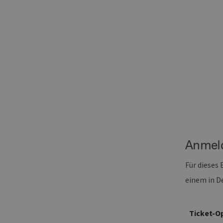
_ga_7TCBZELCXK
.erneu
energi
hambu
Anmel
Für dieses
einem in D
Ticket-O