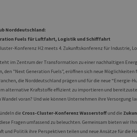
ub Norddeutschland:
ation Fuels für Luftfahrt, Logistik und Schifffahrt
-Cluster-Konferenz H2 meets 4. Zukunftskonferenz für Industrie, L
eht im Zentrum der Transformation zu einer nachhaltigen Energi
n, den "Next Generation Fuels", eröffnen sich neue Möglichkeiten fü
ranchen, die Norddeutschland prägen und für die neue “Energie-H
um alternative Kraftstoffe effizient zu importieren und bereitzu
n Wandel voran? Und wie können Unternehmen ihre Versorgung lan
ündeln die
Cross-Cluster-Konferenz Wasserstoff
und die
Zukunf
 diese Fragen umfassend zu beleuchten. Gemeinsam bieten wir Ihn
ft und Politik ihre Perspektiven teilen und neue Ansätze für die