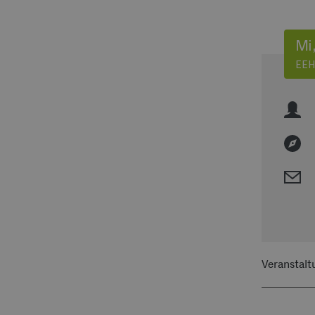
Mi,
EEH
Veranstalt