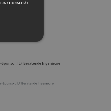
FUNKTIONALITÄT
g und die Kontoverwaltung.
er-Sponsor: ILF Beratende Ingenieure
 auf der PHP-Sprache
um Verwalten von
erweise handelt es sich
, wie sie verwendet wird,
ist jedoch die
r zwischen den Seiten.
er-Site-Anforderungen