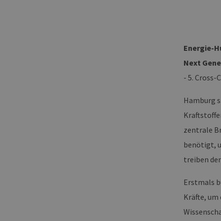
Energie-H
Next Gener
- 5. Cross
Hamburg st
Kraftstoffe
zentrale B
benötigt, 
treiben de
Erstmals b
Kräfte, um
Wissenscha