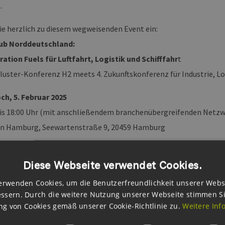
.
Sie herzlich zu diesem wegweisenden Event ein:
ub Norddeutschland:
ation Fuels für Luftfahrt, Logistik und Schifffahr
t
-Cluster-Konferenz H2 meets 4. Zukunftskonferenz für Industrie, L
h, 5. Februar 2025
bis 18:00 Uhr (mit anschließendem branchenübergreifenden Netzwe
en Hamburg, Seewartenstraße 9, 20459 Hamburg
die Gelegenheit, sich mit führenden Köpfen aus den Bereichen Luft
Diese Webseite verwendet Cookies.
w. der neu entstehenden Wasserstoffwirtschaft zu vernetzen und w
e zu gewinnen.
erwenden Cookies, um die Benutzerfreundlichkeit unserer Webs
ssern. Durch die weitere Nutzung unserer Webseite stimmen S
 entnehmen Sie bitte dem Downloadbereich unten auf der Seite.
g von Cookies gemäß unserer Cookie-Richtlinie zu.
Weitere Inf