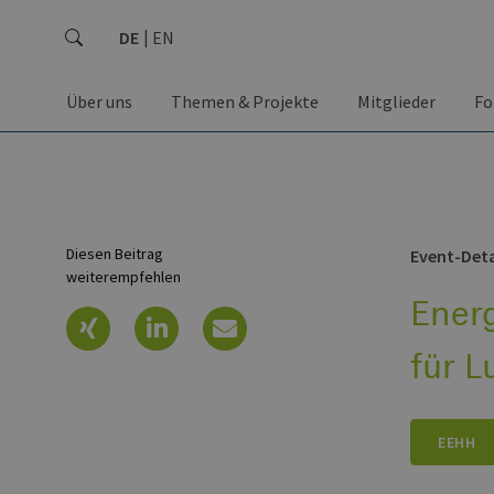
DE
EN
Über uns
Themen & Projekte
Mitglieder
Fo
Diesen Beitrag
Event-Deta
weiterempfehlen
Ener
für L
EEHH