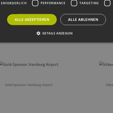
 ERFORDERLICH
PERFORMANCE
TARGETING
ALLE AKZEPTIEREN
ALLE ABLEHNEN
oren
DETAILS ANZEIGEN
licher Unterstützung von
Unbedingt erforderlich
Performance
Targeting
Funktionalität
okies ermöglichen wesentliche Kernfunktionen der Website wie die Benutzeranmeldun
rlichen Cookies kann die Website nicht ordnungsgemäß verwendet werden.
ovider /
Ablaufdatum
Beschreibung
omäne
Gold-Sponsor: Hamburg Airport
Silb
Sitzung
Cookie, das von Anwendungen generiert wird, die
P.net
basieren. Dies ist eine allgemeine Kennung, die z
w.erneuerbare-
Benutzersitzungsvariablen verwendet wird. Normal
ergien-
um eine zufällig generierte Zahl. Die Art und Weise
mburg.de
kann für die Site spezifisch sein. Ein gutes Beispiel 
Beibehaltung des Anmeldestatus für einen Benutze
w.erneuerbare-
Sitzung
Dieses Cookie wird verwendet, um Angriffe auf Qu