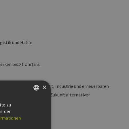
ogistik und Häfen
rken bis 21 Uhr) ins
×
fahrt, Logistik, Schifffahrt, Industrie und erneuerbaren
ertvolle Einblicke in die Zukunft alternativer
GERMAN
ite zu
ie der
ENGLISH
ormationen
GERMAN