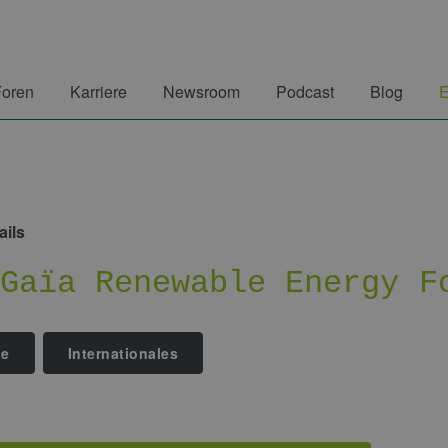
Foren
Karriere
Newsroom
Podcast
Blog
E
ails
rGaïa Renewable Energy F
he
Internationales