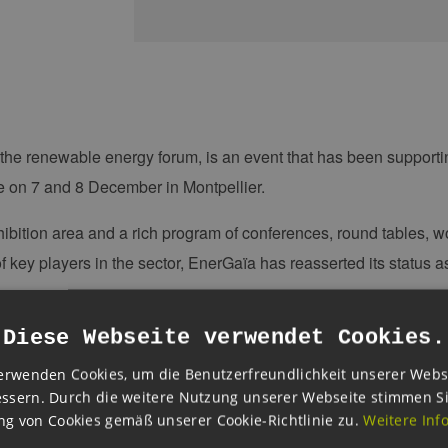
the renewable energy forum, is an event that has been supporti
e on 7 and 8 December in Montpellier.
hibition area and a rich program of conferences, round tables, w
of key players in the sector, EnerGaïa has reasserted its status 
 for the 2022 forecast:
Diese Webseite verwendet Cookies.
hibitors (35 foreign companies registered)
erwenden Cookies, um die Benutzerfreundlichkeit unserer Webs
ssern. Durch die weitere Nutzung unserer Webseite stimmen S
visitors
g von Cookies gemäß unserer Cookie-Richtlinie zu.
Weitere Inf
ferent nationalities present as visitors and exhibitors in 2021 de