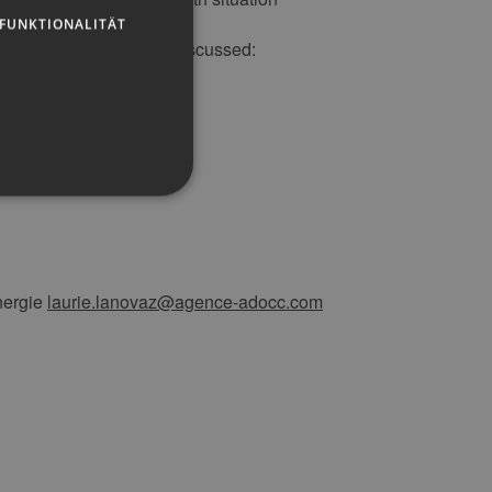
FUNKTIONALITÄT
nd many topics will be discussed:
 international cooperation
g und die Kontoverwaltung.
nergie
laurie.lanovaz@agence-adocc.com
 auf der PHP-Sprache
um Verwalten von
erweise handelt es sich
, wie sie verwendet wird,
ist jedoch die
r zwischen den Seiten.
er-Site-Anforderungen