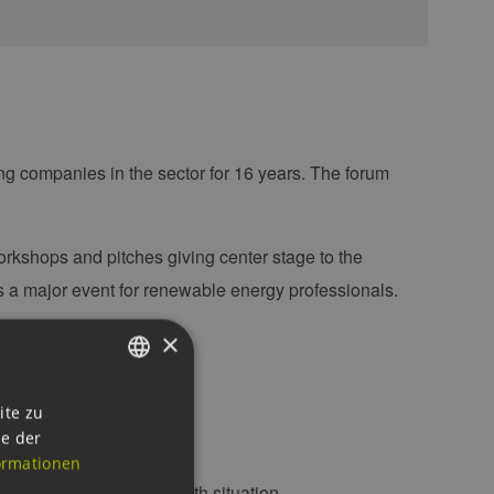
ng companies in the sector for 16 years. The forum
orkshops and pitches giving center stage to the
as a major event for renewable energy professionals.
×
GERMAN
ite zu
ie der
ENGLISH
ormationen
GERMAN
spite the unfavorable health situation