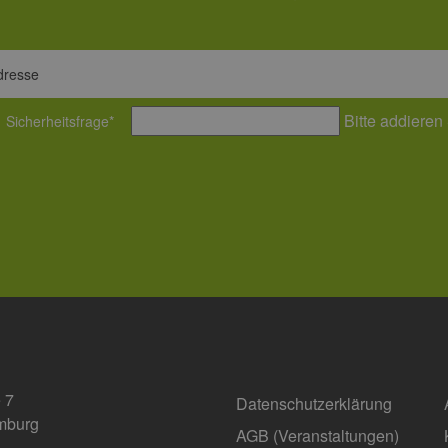
erbare-
1 Jahr 1
Dieses Cookie wird von Google Analytics verwendet, um
en-
Monat
beizubehalten.
rg.de
dresse
Bitte addieren
Sicherheitsfrage
*
 7
Datenschutzerklärung
mburg
AGB (Ver­an­stal­tun­gen)