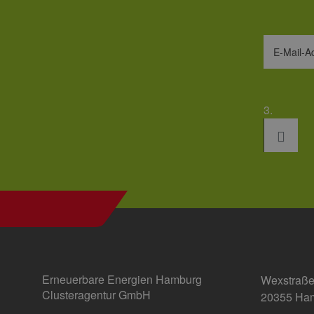
_ga_7TCBZELCXK
.erneu
energi
hambu
E-Mail-A
3.
Erneuerbare Energien Hamburg
Wexstraße
Clusteragentur GmbH
20355 Ha