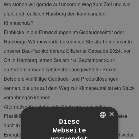
Wo stehen wir gerade auf unserem Weg zum Ziel und wie
plant und realisiert Hamburg den kommunalen
Klimaschutz?
Einblicke in die Entwicklungen im Gebäudesektor oder
Hamburgs Wärmewende bekommen Sie als Teilnehmer:in
unserer Bau-Fachkonferenz Effiziente Gebäude 2024. Vor
Ort in Hamburg lernen Sie am 16. September 2024
außerdem anhand zahlreicher ausgewählter Praxis-
Beispiele vielfältige Gebäude- und Produktlösungen
kennen, die uns auf dem Weg zur Klimaneutralität ein Stück
voranbringen können.
Alternative Baustoffe, wie Stroh oder recycelte
×
Plastikflaschen sind Materialien, die Sie möglicherweise
Diese
auch in Projekten einsetzen würden? Alternative
Webseite
GERMAN
Energieversorgung mit erneuerbaren Energien im, teilweise