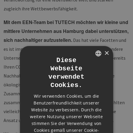
zugleich ihre Wettbewerbsfähigkeit.
Mit dem EEN-Team bei TUTECH möchten wir kleine und
mittlere Unternehmen aus Hamburg dabei unterstützen,
sich nachhaltiger aufzustellen.
Das hat viele Facetten und
es ist immer hilfreich und inspirierend zu sehen, wie andere
×
Unternehmen dies meistern. Einige von Ihnen haben bereits
Diese
Ihren CO2-Footprint berechnet, einen
Webseite
GERMAN
Nachhaltigkeitsbericht formuliert, das Firmengelände
verwendet
ENGLISH
ökologisch wertvoll gestaltet oder Ihnen gelingt die
Cookies.
GERMAN
Zusammenarbeit in einem interkulturell und divers
Wir verwenden Cookies, um die
zusammengesetzten Team besonders gut. Anderen fehlten
Benutzerfreundlichkeit unserer
Website zu verbessern. Durch die
vielleicht bislang die Kapazitäten oder der strategische
weitere Nutzung unserer Webseite
Ansatz und Sie freuen sich über Anregungen und Tipps.
stimmen Sie der Verwendung von
Cookies gemäß unserer Cookie-