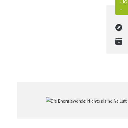
Do,
–