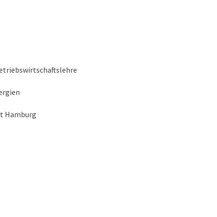
etriebswirtschaftslehre
ergien
adt Hamburg