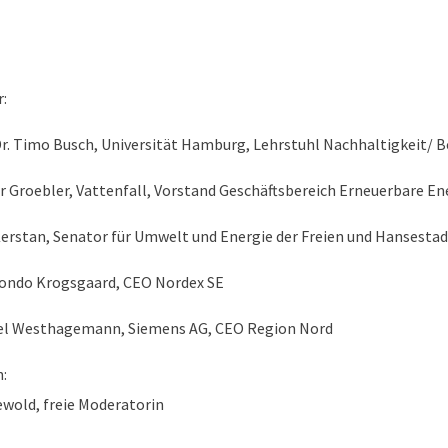
:
Dr. Timo Busch, Universität Hamburg, Lehrstuhl Nachhaltigkeit/ B
 Groebler, Vattenfall, Vorstand Geschäftsbereich Erneuerbare En
erstan, Senator für Umwelt und Energie der Freien und Hansest
Bondo Krogsgaard, CEO Nordex SE
el Westhagemann, Siemens AG, CEO Region Nord
:
ewold, freie Moderatorin