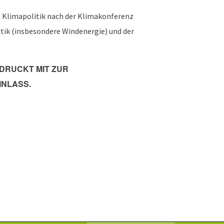
n Klimapolitik nach der Klimakonferenz
itik (insbesondere Windenergie) und der
EDRUCKT MIT ZUR
INLASS.