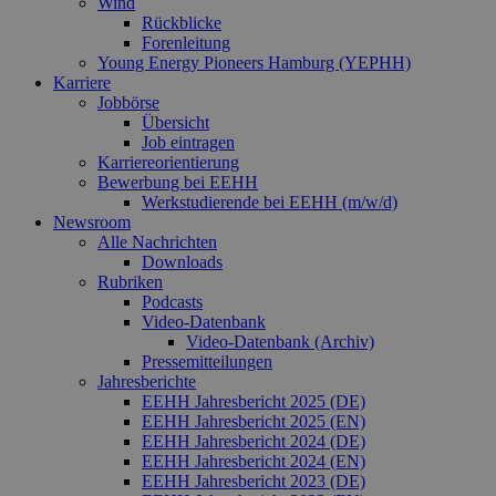
Wind
eine wic
Rückblicke
Aktualis
am häufi
Forenleitung
verwend
Young Energy Pioneers Hamburg (YEPHH)
Analysed
Karriere
von Goog
Jobbörse
Dieses C
wird ver
Übersicht
um einde
Job eintragen
Benutzer
Karriereorientierung
untersch
indem ei
Bewerbung bei EEHH
zufällig 
Werkstudierende bei EEHH (m/w/d)
Nummer 
Newsroom
Client-ID
Alle Nachrichten
zugewies
Es ist in 
Downloads
Seitenan
Rubriken
auf einer
Podcasts
enthalte
wird zur
Video‑Datenbank
Berechn
Video‑Datenbank (Archiv)
Besucher
Pressemitteilungen
Sitzungs
Jahresberichte
Kampagn
für die Si
EEHH Jahresbericht 2025 (DE)
Analyseb
EEHH Jahresbericht 2025 (EN)
verwende
EEHH Jahresbericht 2024 (DE)
_ga_7TCBZELCXK
.erneuerbare-
1 Jahr 1
Dieses C
EEHH Jahresbericht 2024 (EN)
energien-
Monat
wird von
EEHH Jahresbericht 2023 (DE)
hamburg.de
Analytics