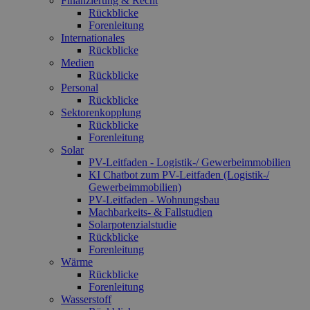
Finanzierung & Recht
Rückblicke
Forenleitung
Internationales
Rückblicke
Medien
Rückblicke
Personal
Rückblicke
Sektorenkopplung
Rückblicke
Forenleitung
Solar
PV-Leitfaden - Logistik-/ Gewerbeimmobilien
KI Chatbot zum PV-Leitfaden (Logistik-/
Gewerbe­immo­bilien)
PV-Leitfaden - Wohnungsbau
Machbarkeits- & Fallstudien
Solarpotenzialstudie
Rückblicke
Forenleitung
Wärme
Rückblicke
Forenleitung
Wasserstoff