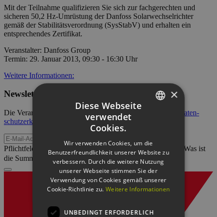
Mit der Teilnahme qualifizieren Sie sich zur fachgerechten und
sicheren 50,2 Hz-Umrüstung der Danfoss Solarwechselrichter
gemäß der Stabilitätsverordnung (SysStabV) und erhalten ein
entsprechendes Zertifikat.
Veranstalter: Danfoss Group
Termin: 29. Januar 2013, 09:30 - 16:30 Uhr
Weitere Informationen:
×
Newsletter abonnieren
Diese Webseite
Die Verarbeitung Ihrer Daten erfolgt im Rahmen unserer
Daten­
verwendet
GERMAN
schutz­erklärung
.
Cookies.
ENGLISH
E-Mail-Adresse
Wir verwenden Cookies, um die
Pflichtfeld
Sicherheitsfrage
*
Was ist
Benutzerfreundlichkeit unserer Website zu
GERMAN
die Summe aus 2 und 5?
verbessern. Durch die weitere Nutzung
unserer Webseite stimmen Sie der
Verwendung von Cookies gemäß unserer
Cookie-Richtlinie zu.
Weitere Informationen
UNBEDINGT ERFORDERLICH