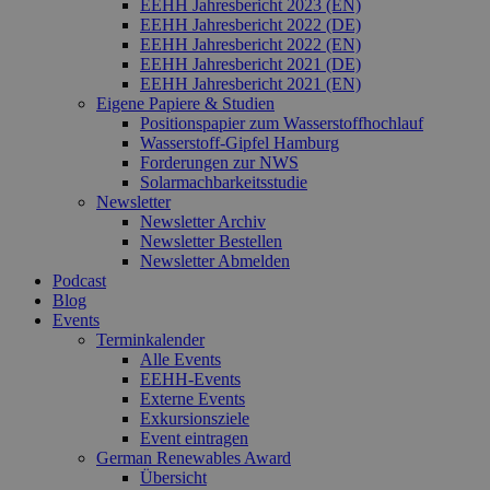
EEHH Jahresbericht 2023 (EN)
verwend
EEHH Jahresbericht 2022 (DE)
den Sitz
beizubeh
EEHH Jahresbericht 2022 (EN)
EEHH Jahresbericht 2021 (DE)
EEHH Jahresbericht 2021 (EN)
Eigene Papiere & Studien
Positionspapier zum Wasserstoffhochlauf
Wasserstoff-Gipfel Hamburg
Forderungen zur NWS
Solarmachbarkeitsstudie
Newsletter
Newsletter Archiv
Newsletter Bestellen
Newsletter Abmelden
Podcast
Blog
Events
Terminkalender
Alle Events
EEHH-Events
Externe Events
Exkursionsziele
Event eintragen
German Renewables Award
Übersicht