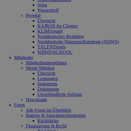
hamburg.de
auf
Solar
Anf
ver
Wasserstoff
sic
Projekte
leg
Übersicht
Web
KAIROS for Clusters
wer
KLIMAready
CookieScriptConsent
2 Monate 4
Die
CookieScript
Norddeutsches Reallabor
Wochen
Coo
www.erneuerbare-
Norddeutsche Wasserstoffstrategie (NDWS)
ver
energien-
Ein
TALENTready
hamburg.de
für
WIN(D)SCHOOL
spe
Mitglieder
Ban
Mitgliedsunternehmen
Scr
ord
Werde Mitglied
fun
Übersicht
Leistungen
__cf_bm
29 Minuten
Die
Cloudflare Inc.
Statements
37 Sekunden
ver
.vimeo.com
Men
Dokumente
unt
Unverbindliche Anfrage
die
Downloads
um 
die
Foren
zu e
Alle Foren im Überblick
Batterie & Speichertechnologien
Rückblicke
Finanzierung & Recht