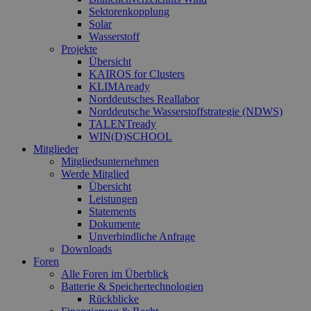
Sektorenkopplung
Solar
Wasserstoff
Projekte
Übersicht
KAIROS for Clusters
KLIMAready
Norddeutsches Reallabor
Norddeutsche Wasserstoffstrategie (NDWS)
TALENTready
WIN(D)SCHOOL
Mitglieder
Mitgliedsunternehmen
Werde Mitglied
Übersicht
Leistungen
Statements
Dokumente
Unverbindliche Anfrage
Downloads
Foren
Alle Foren im Überblick
Batterie & Speichertechnologien
Rückblicke