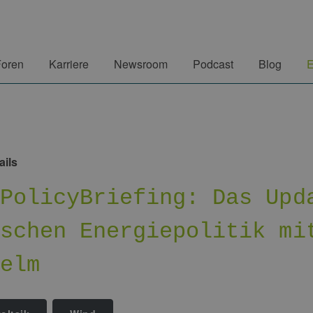
Foren
Karriere
Newsroom
Podcast
Blog
E
ails
 PolicyBriefing: Das Upd
tschen Energiepolitik mi
helm