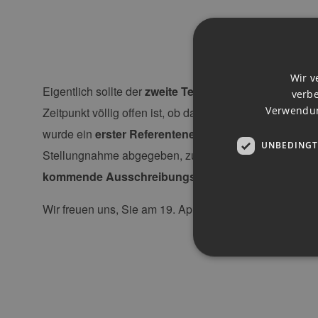
Wir v
Eigentlich sollte der
zweite Teil des PV-Pakets
längst 
verbe
Verwendun
Zeitpunkt völlig offen ist, ob das Paket fristgerecht 
wurde ein
erster Referentenentwurf zur Umsetzung d
UNBEDINGT
Stellungnahme abgegeben, zu der wir berichten werd
kommende Ausschreibungsrunde
zum 1. Mai wage
Wir freuen uns, Sie am 19. April beim PolicyBriefing 
Unbedingt erforderliche Co