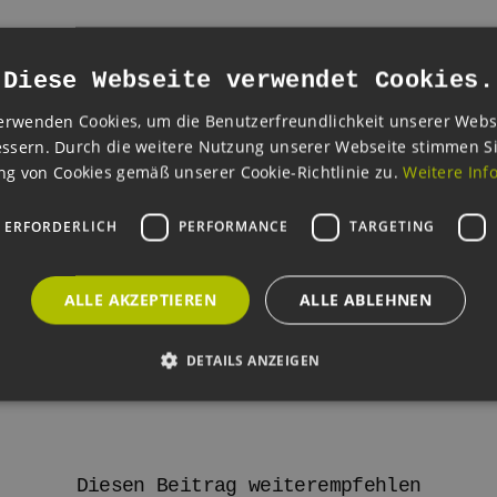
Diese Webseite verwendet Cookies.
erwenden Cookies, um die Benutzerfreundlichkeit unserer Webs
in trockenen Tüchern sein. Doch auf den letzten Metern winkt ne
ssern. Durch die weitere Nutzung unserer Webseite stimmen S
g von Cookies gemäß unserer Cookie-Richtlinie zu.
Weitere Inf
verabschiedet wird, um Windenergiegebiete zu Beschleunigungsgeb
er EU-Richtlinie zu Erneuerbaren Energien (RED III)
vorgel
 ERFORDERLICH
PERFORMANCE
TARGETING
en. Außerdem werden wir auf das
1. Quartal 2024 für die Wind
n.
ALLE AKZEPTIEREN
ALLE ABLEHNEN
auf Zoom begrüßen zu dürfen.
Melden Sie sich jetzt kostenfrei a
DETAILS ANZEIGEN
Unbedingt erforderlich
Performance
Targeting
Funktionalität
Diesen Beitrag weiterempfehlen
okies ermöglichen wesentliche Kernfunktionen der Website wie die Benutzeranmeldun