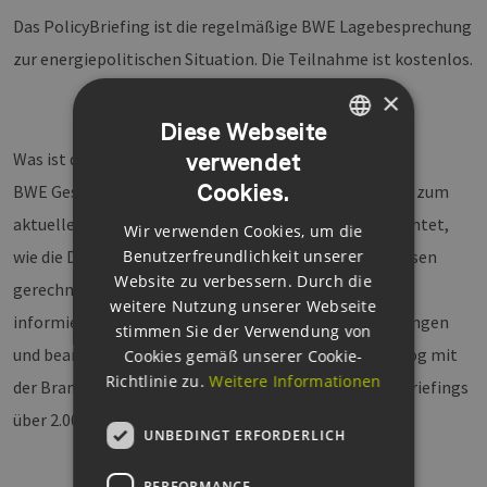
Das PolicyBriefing ist die regelmäßige BWE Lagebesprechung
zur energiepolitischen Situation. Die Teilnahme ist kostenlos.
×
Diese Webseite
Was ist das PolicyBriefing?
verwendet
GERMAN
Cookies.
BWE Geschäftsführer Wolfram Axthelm gibt Einblicke zum
ENGLISH
aktuellen Stand wichtiger Branchenthemen und berichtet,
Wir verwenden Cookies, um die
GERMAN
wie die Diskussion verläuft und wann ggf. mit Ergebnissen
Benutzerfreundlichkeit unserer
Website zu verbessern. Durch die
gerechnet werden kann. In zahlreichen Webinaren
weitere Nutzung unserer Webseite
informierte Wolfram Axthelm zu aktuellen Entwicklungen
stimmen Sie der Verwendung von
und beantwortete zahlreiche Fragen im direkten Dialog mit
Cookies gemäß unserer Cookie-
Richtlinie zu.
Weitere Informationen
der Branche. Durchschnittlich nahmen an den PolicyBriefings
über 2.000 Personen teil.
UNBEDINGT ERFORDERLICH
PERFORMANCE