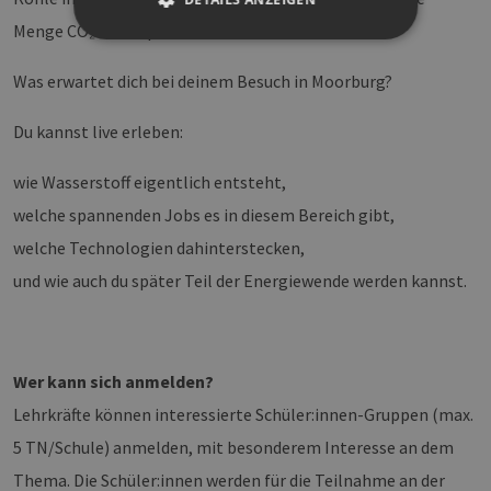
Menge CO₂ einzusparen.
Was erwartet dich bei deinem Besuch in Moorburg?
Unbedingt erforderlich
Performance
Targeting
Funktionalität
Du kannst live erleben:
Unbedingt erforderliche Cookies ermöglichen
wesentliche Kernfunktionen der Website wie die
wie Wasserstoff eigentlich entsteht,
Benutzeranmeldung und die Kontoverwaltung.
Ohne die unbedingt erforderlichen Cookies
welche spannenden Jobs es in diesem Bereich gibt,
kann die Website nicht ordnungsgemäß
verwendet werden.
welche Technologien dahinterstecken,
Provider /
und wie auch du später Teil der Energiewende werden kannst.
Name
Ablaufdatum
Bes
Domäne
PHPSESSID
Sitzung
Coo
PHP.net
Anw
www.erneuerbare-
wir
energien-
Spr
hamburg.de
Wer kann sich anmelden?
ein
die
Lehrkräfte können interessierte Schüler:innen-Gruppen (max.
Ben
ver
5 TN/Schule) anmelden, mit besonderem Interesse an dem
Nor
sic
Thema. Die Schüler:innen werden für die Teilnahme an der
gene