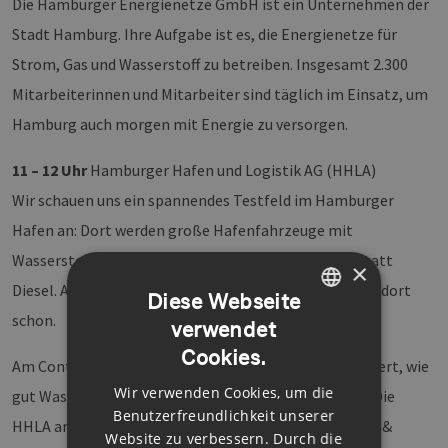
Die Hamburger Energienetze GmbH ist ein Unternehmen der
Stadt Hamburg. Ihre Aufgabe ist es, die Energienetze für
Strom, Gas und Wasserstoff zu betreiben. Insgesamt 2.300
Mitarbeiterinnen und Mitarbeiter sind täglich im Einsatz, um
Hamburg auch morgen mit Energie zu versorgen.
11 – 12 Uhr
Hamburger Hafen und Logistik AG (HHLA)
Wir schauen uns ein spannendes Testfeld im Hamburger
Hafen an: Dort werden große Hafenfahrzeuge mit
Wasserstoff betrieben – also mit sauberer Energie statt
×
Diesel. Auch eine eigene Wasserstofftankstelle gibt es dort
Diese Webseite
schon.
verwendet
GERMAN
Cookies.
ENGLISH
Am Container Terminal Tollerort (CTT) wird ausprobiert, wie
Wir verwenden Cookies, um die
gut Wasserstoff im echten Hafenalltag funktioniert. Die
GERMAN
Benutzerfreundlichkeit unserer
HHLA arbeitet dafür mit Partnerfirmen im Clean Port &
Website zu verbessern. Durch die