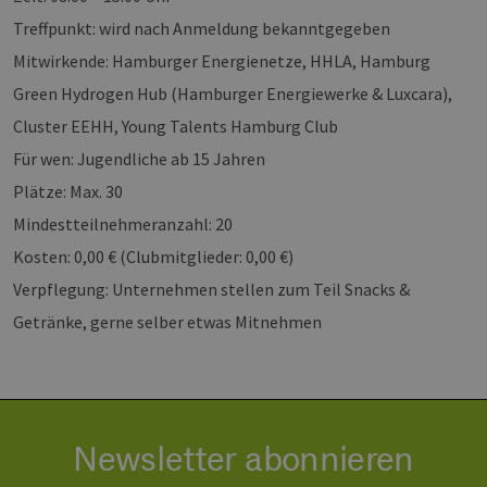
Men
unt
Treffpunkt: wird nach Anmeldung bekanntgegeben
die
um 
Mitwirkende: Hamburger Energienetze, HHLA, Hamburg
die
zu e
Green Hydrogen Hub (Hamburger Energiewerke & Luxcara),
Cluster EEHH, Young Talents Hamburg Club
Für wen: Jugendliche ab 15 Jahren
Plätze: Max. 30
Provider /
Name
Ablaufdatum
Beschreibung
Domäne
Provider /
Mindestteilnehmeranzahl: 20
Name
Ablaufdatum
Beschre
Domäne
vuid
1 Jahr 1
Diese
Vimeo.com
Kosten: 0,00 € (Clubmitglieder: 0,00 €)
Monat
Cookies
_dd_s
Inc.
player.vimeo.com
15 Minuten
Dieses C
werden vom
.vimeo.com
wird ver
Verpflegung: Unternehmen stellen zum Teil Snacks &
Vimeo-
um Sitzu
Videoplayer
zu speic
Getränke, gerne selber etwas Mitnehmen
auf Websites
sicherzus
verwendet.
dass die
einer We
während 
Sitzung 
sind. Es
Daten en
wie der 
Newsletter abonnieren
mit den 
Website
interagier