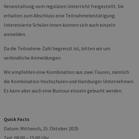
und
ver
Veranstaltung vom regulären Unterricht freigestellt. Sie
die 
gut
erhalten zum Abschluss eine Teilnahmebestätigung.
die
Anm
Interessierte Schüler:innen können sich auch einzeln
Ben
Sei
anmelden.
csrf_https-
Google Privacy Policy
www.erneuerbare-
Sitzung
Die
contao_csrf_token
energien-
ver
Da die Teilnahme-Zahl begrenzt ist, bitten wir um
hamburg.de
auf
Anf
verbindliche Anmeldungen.
ver
sic
leg
Web
Wir empfehlen eine Kombination aus zwei Touren, nämlich
wer
die Kombination Hochschulen und Hamburger Unternehmen.
CookieScriptConsent
2 Monate 4
Die
CookieScript
Wochen
Coo
www.erneuerbare-
Es kann aber auch eine Bustour einzeln gebucht werden.
ver
energien-
Ein
hamburg.de
für
spe
Ban
Scr
Quick Facts
ord
fun
Datum: Mittwoch, 15. Oktober 2025
__cf_bm
29 Minuten
Die
Cloudflare Inc.
37 Sekunden
ver
.vimeo.com
Zeit: 08:00 – 15:00 Uhr