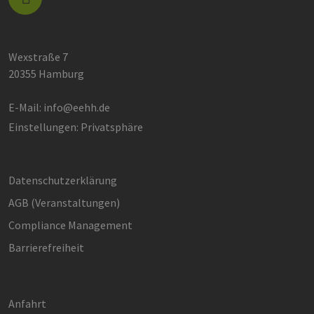
Berechn
Besucher
Sitzungs
Kampagn
für die Si
Analyseb
Wexstraße 7
verwende
20355 Hamburg
_ga_7TCBZELCXK
.erneuerbare-
1 Jahr 1
Dieses C
energien-
Monat
wird von
hamburg.de
Analytics
E-Mail:
info@eehh.de
verwend
den Sitz
Einstellungen: Privatsphäre
beizubeh
Datenschutzerklärung
AGB (Ver­an­stal­tun­gen)
Compliance Management
Barrierefreiheit
Anfahrt