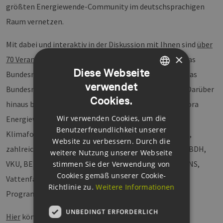
größten Energiewende-Community im deutschsprachigen
Raum vernetzen.
Mit dabei und interaktiv in der Diskussion mit Ihnen sind
über
×
70 Veranstalter
, u.a. das Bundesumweltministerium, das
Diese Webseite
Bundesministerium für Wirtschaft und Energie sowie das
verwendet
GERMAN
Bundesministerium des Inneren, für Bau und Heimat. Darüber
Cookies.
hinaus beteiligen sich führende Denkfabriken (z.B. Agora
ENGLISH
Wir verwenden Cookies, um die
Energiewende, PIK Potsdam-Institut für
GERMAN
Benutzerfreundlichkeit unserer
Klimafolgenforschung und Stiftung Klimaneutralität),
Website zu verbessern. Durch die
zahlreiche Verbände und Initiativen (GdW, DUH, FVEE, BDH,
weitere Nutzung unserer Webseite
VKU, BEE etc.) sowie Energieunternehmen (u.a. SIEMENS,
stimmen Sie der Verwendung von
Cookies gemäß unserer Cookie-
Vattenfall Wärme Berlin, noventic etc.) mit eigenen
Richtlinie zu.
Weitere Informationen
Programmpunkten an den ENERGIETAGEN 2021.
UNBEDINGT ERFORDERLICH
Hier
können Sie sich anmelden.