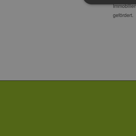
Immobilien
gefördert.
Unbedingt erforderliche Co
Ohne die unbedingt erforde
Pr
Name
D
PHPSESSID
PH
ww
en
ha
csrf_https-
ww
contao_csrf_token
en
ha
Google Privacy Poli
CookieScriptConsent
Co
ww
en
ha
__cf_bm
Cl
.v