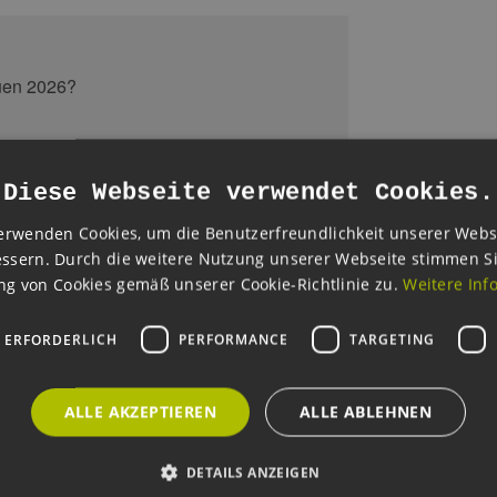
Diese Webseite verwendet Cookies.
erwenden Cookies, um die Benutzerfreundlichkeit unserer Webs
ssern. Durch die weitere Nutzung unserer Webseite stimmen S
g von Cookies gemäß unserer Cookie-Richtlinie zu.
Weitere Inf
Bauen hat sich in Deutschland als Ansatz etabliert, um Baukos
ig eine verlässliche Projektabwicklung zu ermöglichen. Neben
 ERFORDERLICH
PERFORMANCE
TARGETING
nehmend innovative Energie- und Versorgungskonzepte zum Ein
Anforderungen an Klimaschutz, Energieeffizienz und Quartiersl
ALLE AKZEPTIEREN
ALLE ABLEHNEN
-Seminar gibt einen Überblick über den aktuellen Stand des se
DETAILS ANZEIGEN
anstaltung wird in Kooperation mit dem GdW Bundesverband d