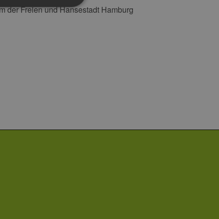
amm der Freien und Hansestadt Hamburg
g und die Kontoverwaltung.
 auf der PHP-Sprache
um Verwalten von
erweise handelt es sich
, wie sie verwendet wird,
ist jedoch die
r zwischen den Seiten.
er-Site-Anforderungen
 legitime Anfragen von der
 verwendet, um die
u speichern. Das Cookie-
ß funktionieren.
chen und Bots zu
, um gültige Berichte über