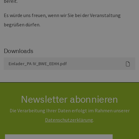
bereit.
Provider /
Name
Ablaufdatum
Be
Domäne
Es würde uns freuen, wenn wir Sie bei der Veranstaltung
PHPSESSID
Sitzung
Co
PHP.net
begrüßen dürfen.
An
www.erneuerbare-
wi
energien-
Sp
hamburg.de
ei
di
Be
Downloads
ve
No
si
Einlader_PA IV_BWE_EEHH.pdf
ge
un
ve
di
gu
di
An
Be
Newsletter abonnieren
Se
Google Privacy
Policy
csrf_https-
www.erneuerbare-
Sitzung
Di
Die Verarbeitung Ihrer Daten erfolgt im Rahmen unserer
contao_csrf_token
energien-
ve
hamburg.de
au
Daten­schutz­erklärung
.
An
ve
si
le