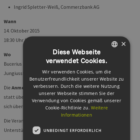
Ingrid Spletter-Weiß, Commerzbank AG
Wann
14. Oktober 2015
18:30 Uhr (Einlass ab 18:00 Uhr)
×
Diese Webseite
Wo
verwendet Cookies.
GERMAN
Bucerius Law School, Audimax
Wir verwenden Cookies, um die
ENGLISH
Jungiusstraße 6, 20355 Hamburg
Benutzerfreundlichkeit unserer Website zu
GERMAN
verbessern. Durch die weitere Nutzung
Die
Anmeldung
für die Veranstaltung findet ausschließlich
unserer Webseite stimmen Sie der
statt über die Website des BWE Hamburg. Bitte melden Sie
Verwendung von Cookies gemäß unserer
sich über diesen
Link
an.
Cookie-Richtlinie zu.
Weitere
Informationen
Die Veranstaltung findet statt mit der besonderen
Unterstützung von:
UNBEDINGT ERFORDERLICH