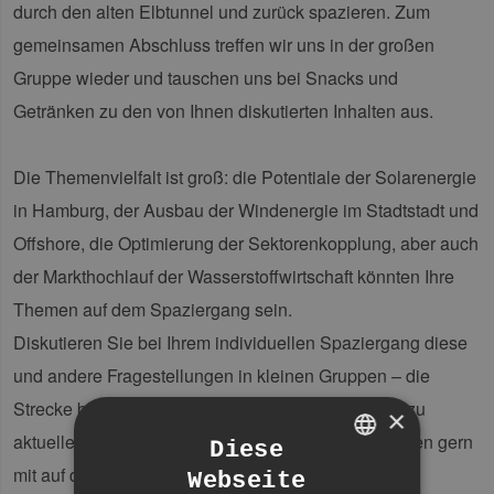
durch den alten Elbtunnel und zurück spazieren. Zum
gemeinsamen Abschluss treffen wir uns in der großen
Gruppe wieder und tauschen uns bei Snacks und
Getränken zu den von Ihnen diskutierten Inhalten aus.
Die Themenvielfalt ist groß: die Potentiale der Solarenergie
in Hamburg, der Ausbau der Windenergie im Stadtstadt und
Offshore, die Optimierung der Sektorenkopplung, aber auch
der Markthochlauf der Wasserstoffwirtschaft könnten Ihre
Themen auf dem Spaziergang sein.
Diskutieren Sie bei Ihrem individuellen Spaziergang diese
und andere Fragestellungen in kleinen Gruppen – die
Strecke bestimmen Sie selbst. Ein paar Leitfragen zu
×
aktuellen Themen der Energiewende geben wir Ihnen gern
Diese
mit auf den Weg.
Webseite
GERMAN