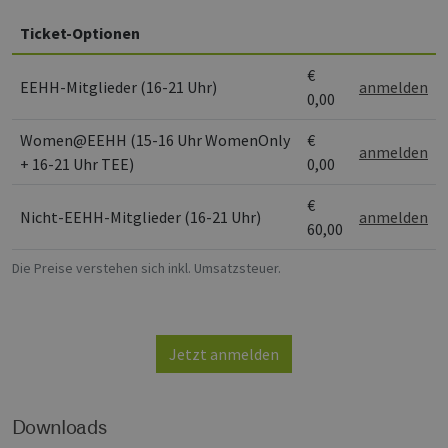
wesentliche Kernfunktionen der Website wie die
Benutzeranmeldung und die Kontoverwaltung.
Ticket-Optionen
Ohne die unbedingt erforderlichen Cookies
kann die Website nicht ordnungsgemäß
€
verwendet werden.
EEHH-Mitglieder (16-21 Uhr)
anmelden
0,00
Provider /
Name
Ablaufdatum
Bes
Domäne
Women@EEHH (15-16 Uhr WomenOnly
€
anmelden
PHPSESSID
Sitzung
Coo
PHP.net
+ 16-21 Uhr TEE)
0,00
Anw
www.erneuerbare-
wir
energien-
Spr
hamburg.de
€
ein
Nicht-EEHH-Mitglieder (16-21 Uhr)
anmelden
die
60,00
Ben
ver
Nor
Die Preise verstehen sich inkl. Umsatzsteuer.
sic
gene
und
ver
die 
gut
Jetzt anmelden
die
Anm
Ben
Sei
Downloads
csrf_https-
Google Privacy Policy
www.erneuerbare-
Sitzung
Die
contao_csrf_token
energien-
ver