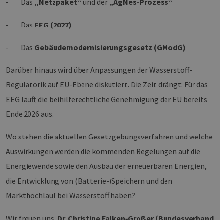
- Das
„Netzpaket“
und der
„AgNes-Prozess“
- Das
EEG (2027)
- Das
Gebäudemodernisierungsgesetz (GModG)
Darüber hinaus wird über Anpassungen der Wasserstoff-
Regulatorik auf EU-Ebene diskutiert. Die Zeit drängt: Für das
EEG läuft die beihilferechtliche Genehmigung der EU bereits
Ende 2026 aus.
Wo stehen die aktuellen Gesetzgebungsverfahren und welche
Auswirkungen werden die kommenden Regelungen auf die
Energiewende sowie den Ausbau der erneuerbaren Energien,
die Entwicklung von (Batterie-)Speichern und den
Markthochlauf bei Wasserstoff haben?
Wir freuen uns,
Dr. Christine Falken‑Großer (Bundesverband