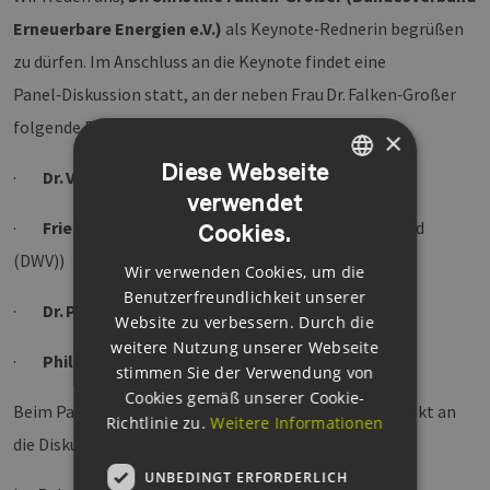
Erneuerbare Energien e.V.)
als Keynote‑Rednerin begrüßen
zu dürfen. Im Anschluss an die Keynote findet eine
Panel‑Diskussion statt, an der neben Frau Dr. Falken‑Großer
folgende Expert:innen teilnehmen:
×
Diese Webseite
·
Dr. Verena Faber
(Hamburger Energiewerke)
verwendet
GERMAN
·
Friederike Lassen
(Deutscher Wasserstoff Verband
Cookies.
ENGLISH
(DWV))
Wir verwenden Cookies, um die
GERMAN
Benutzerfreundlichkeit unserer
·
Dr. Peter Wolffram
(Hamburger Energienetze)
Website zu verbessern. Durch die
weitere Nutzung unserer Webseite
·
Philipp Degenhardt
(Vattenfall)
stimmen Sie der Verwendung von
Cookies gemäß unserer Cookie-
Beim Panel haben Sie die Möglichkeit, Ihre Fragen direkt an
Richtlinie zu.
Weitere Informationen
die Diskussionsteilnehmer:innen zu richten.
UNBEDINGT ERFORDERLICH