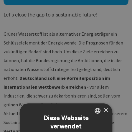
Let's close the gap to a sustainable future!
Grüner Wasserstoff ist als alternativer Energieträger ein
Schlüsselelement der Energiewende. Die Prognosen für den
zukünftigen Bedarf sind hoch. Um diese Ziele erreichen zu
können, hat die Bundesregierung die Ambitionen, die in der
nationalen Wasserstoffstrategie festgelegt sind, deutlich
erhöht.
Deutschland soll eine Vorreiterposition im
internationalen Wettbewerb erreichen
- vor allem
Industrien, die schwer zu dekarbonisieren sind, sollen vom
grünen Wasserstoff profitieren.
×
Aktuell kritische Themenfelder, die wir ebenfalls bei unserem
Diese Webseite
Sustainability Forum betrachten, sind die ausreichende
verwendet
GERMAN
Verfügbarkeit, die Infrastruktur und potenzielle