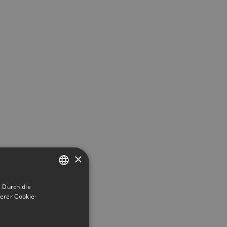
×
 Durch die
GERMAN
erer Cookie-
ENGLISH
GERMAN