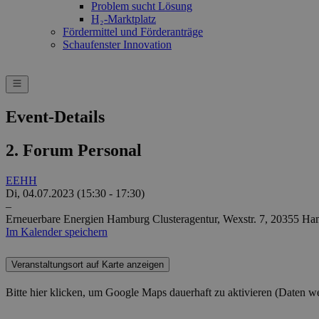
ha
Problem sucht Lösung
Google Privacy Poli
H₂-Marktplatz
CookieScriptConsent
Co
Fördermittel und Förderanträge
ww
Schaufenster Innovation
en
ha
__cf_bm
Cl
.v
Event-Details
Name
Provider / Do
2. Forum Personal
Provid
Name
vuid
Vimeo.com Inc
Domä
.vimeo.com
EEHH
_dd_s
player
Di, 04.07.2023 (15:30 - 17:30)
–
Erneuerbare Energien Hamburg Clusteragentur,
Wexstr. 7, 20355 H
Im Kalender speichern
_ga
Googl
.erneu
energi
hambu
Veranstaltungsort auf Karte anzeigen
Bitte hier klicken, um Google Maps dauerhaft zu aktivieren (Daten w
_ga_7TCBZELCXK
.erneu