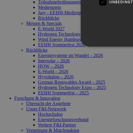
UNBEDINGT
Teilnahmebedingungen
Medienpreis
Jury - EEHH-Medienpreis
Rückblicke
Messen & Specials
E-World 2027
Hydrogen Technology World Expo 2026
Wind Energy Hamburg 2026
EEHH Sommerfest 2026
Rückblicke
Energiesysteme im Wandel – 2026
Intersolar – 2026
HOW – 2026
Unbedingt erforderliche Co
E-World – 2026
Ohne die unbedingt erforde
Hyvolution – 2026
German Renewables Award – 2025
Pr
Name
Hydrogen Technology Expo – 2025
D
EEHH Sommerfest – 2025
PHPSESSID
PH
Forschung & Innovation
ww
Übersicht der Angebote
en
Unser F&I-Netzwerk
ha
Hochschulen
Energie­forschungs­verbund
Weitere F&I-Partner
csrf_https-
ww
Vernetzung & Matchmaking
contao_csrf_token
en