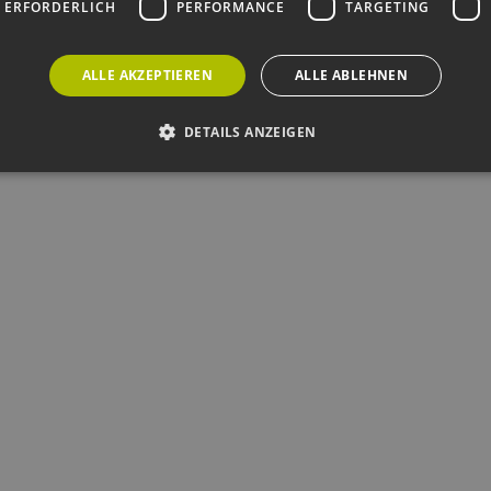
 ERFORDERLICH
PERFORMANCE
TARGETING
ALLE AKZEPTIEREN
ALLE ABLEHNEN
DETAILS ANZEIGEN
Unbedingt erforderlich
Performance
Targeting
Funktionalität
okies ermöglichen wesentliche Kernfunktionen der Website wie die Benutzeranmeldun
rlichen Cookies kann die Website nicht ordnungsgemäß verwendet werden.
ovider /
Ablaufdatum
Beschreibung
omäne
Sitzung
Cookie, das von Anwendungen generiert wird, die
P.net
basieren. Dies ist eine allgemeine Kennung, die z
w.erneuerbare-
Benutzersitzungsvariablen verwendet wird. Normal
ergien-
um eine zufällig generierte Zahl. Die Art und Weise
mburg.de
kann für die Site spezifisch sein. Ein gutes Beispiel 
Beibehaltung des Anmeldestatus für einen Benutze
w.erneuerbare-
Sitzung
Dieses Cookie wird verwendet, um Angriffe auf Qu
ergien-
(CSRF) zu verhindern, um sicherzustellen, dass nur