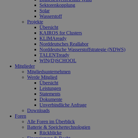
Sektorenkopplung
Solar
Wasserstoff
Projekte
Übersicht
KAIROS for Clusters
KLIMAready
Norddeutsches Reallabor
Norddeutsche Wasserstoffstrategie (NDWS)
TALENTready
WIN(D)SCHOOL
Mitglieder
Mitgliedsunternehmen
Werde Mitglied
Übersicht
Leistungen
Statements
Dokumente
Unverbindliche Anfrage
Downloads
Foren
Alle Foren im Überblick
Batterie & Speichertechnologien
Rückblicke