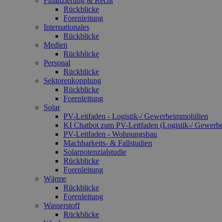
Finanzierung & Recht
Rückblicke
Forenleitung
Internationales
Rückblicke
Medien
Rückblicke
Personal
Rückblicke
Sektorenkopplung
Rückblicke
Forenleitung
Solar
PV-Leitfaden - Logistik-/ Gewerbeimmobilien
KI Chatbot zum PV-Leitfaden (Logistik-/ Gewerbe­
PV-Leitfaden - Wohnungsbau
Machbarkeits- & Fallstudien
Solarpotenzialstudie
Rückblicke
Forenleitung
Wärme
Rückblicke
Forenleitung
Wasserstoff
Rückblicke