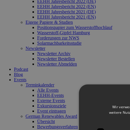
EEHH Jahresbericht 2022 (DE)
EEHH Jahresbericht 2022 (EN)
EEHH Jahresbericht 2021 (DE)
EEHH Jahresbericht 2021 (EN)
Eigene Papiere & Studien
Positionspapier zum Wasserstoffhochlauf
Wasserstoff-Gipfel Hamburg
Forderungen zur NWS
Solarmachbarkeitsstudie
Newsletter
Newsletter Archiv
Newsletter Bestellen
Newsletter Abmelden
Podcast
Blog
Events
Terminkalender
Alle Events
EEHH-Events
Externe Events
Exkursionsziele
Wir verwe
Event eintragen
weitere Nut
German Renewables Award
Übersicht
Bewerbungsverfahren