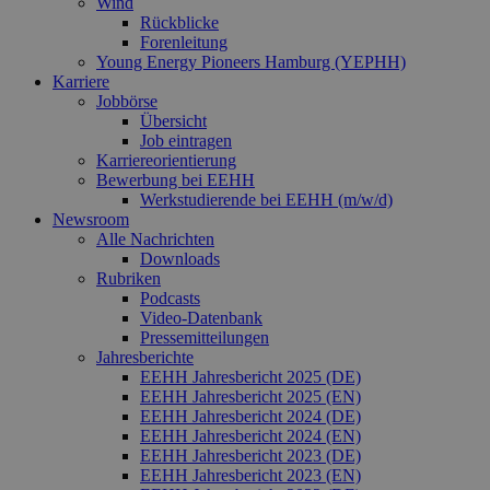
Wind
Rückblicke
Forenleitung
Young Energy Pioneers Hamburg (YEPHH)
Karriere
Jobbörse
Übersicht
Job eintragen
Karriereorientierung
Bewerbung bei EEHH
Werkstudierende bei EEHH (m/w/d)
Newsroom
Alle Nachrichten
Downloads
Rubriken
Podcasts
Video‑Datenbank
Pressemitteilungen
Jahresberichte
EEHH Jahresbericht 2025 (DE)
EEHH Jahresbericht 2025 (EN)
EEHH Jahresbericht 2024 (DE)
EEHH Jahresbericht 2024 (EN)
EEHH Jahresbericht 2023 (DE)
EEHH Jahresbericht 2023 (EN)