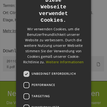
Diese
Termin: Beginn 13.09.11, 10:30-12:00 Uhr
Webseite
GERMAN
Ort: Climate Service Center, Chilehaus, Eingang B, 6.
verwendet
ENGLISH
Etage, Konferenzraum, Fischertwiete 1
Cookies.
GERMAN
Wir verwenden Cookies, um die
Mehr Informationen finden Sie unter
:
Benutzerfreundlichkeit unserer
Website zu verbessern. Durch die
weitere Nutzung unserer Webseite
Downloads
stimmen Sie der Verwendung von
Cookies gemäß unserer Cookie-
20110825ad_CSC_Klimaimpulse_Programm_2011-
Richtlinie zu.
Weitere Informationen
II.pdf
UNBEDINGT ERFORDERLICH
PERFORMANCE
Newsletter abonnieren
TARGETING
Die Verarbeitung Ihrer Daten erfolgt im Rahmen unserer