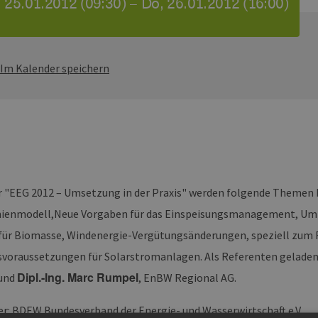
 25.01.2012 (09:30) – Do, 26.01.2012 (16:00)
Im Kalender speichern
 "EEG 2012 – Umsetzung in der Praxis" werden folgende Themen 
ienmodell,Neue Vorgaben für das Einspeisungsmanagement, Umf
für Biomasse, Windenergie-Vergütungsänderungen, speziell zum
voraussetzungen für Solarstromanlagen. Als Referenten geladen s
Dipl.-Ing. Marc Rumpel
 und
, EnBW Regional AG.
er: BDEW Bundesverband der Energie- und Wasserwirtschaft e.V.