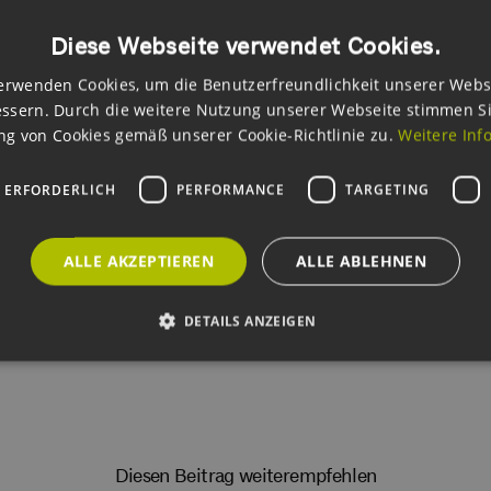
01.-26.01.2012, 09:30-16:00 Uhr
Diese Webseite verwendet Cookies.
 Apartment Hotel Hamburg Michel, Neuer Steinweg 26
erwenden Cookies, um die Benutzerfreundlichkeit unserer Webs
mationen finden Sie unter
:
ssern. Durch die weitere Nutzung unserer Webseite stimmen S
g von Cookies gemäß unserer Cookie-Richtlinie zu.
Weitere Inf
 ERFORDERLICH
PERFORMANCE
TARGETING
ads
ALLE AKZEPTIEREN
ALLE ABLEHNEN
ad_SekretariatEnergiewirtschaft.pdf
DETAILS ANZEIGEN
Unbedingt erforderlich
Performance
Targeting
Funktionalität
okies ermöglichen wesentliche Kernfunktionen der Website wie die Benutzeranmeldun
rlichen Cookies kann die Website nicht ordnungsgemäß verwendet werden.
Diesen Beitrag weiterempfehlen