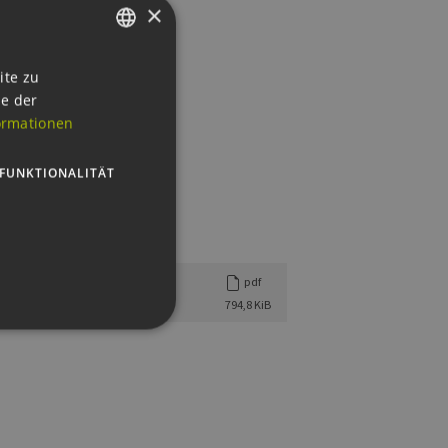
×
GERMAN
ite zu
ie der
ENGLISH
ormationen
GERMAN
FUNKTIONALITÄT
pdf
794,8 KiB
g und die Kontoverwaltung.