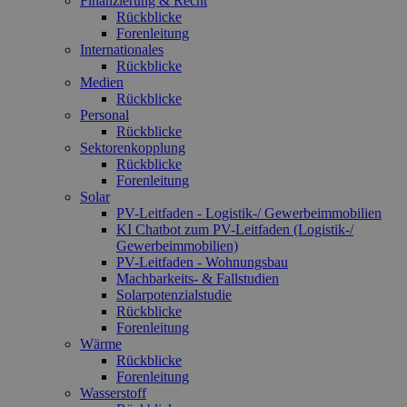
Finanzierung & Recht
Rückblicke
Forenleitung
Internationales
Rückblicke
Medien
Rückblicke
Personal
Rückblicke
Sektorenkopplung
Rückblicke
Forenleitung
Solar
PV-Leitfaden - Logistik-/ Gewerbeimmobilien
KI Chatbot zum PV-Leitfaden (Logistik-/
Gewerbe­immo­bilien)
PV-Leitfaden - Wohnungsbau
Machbarkeits- & Fallstudien
Solarpotenzialstudie
Rückblicke
Forenleitung
Wärme
Rückblicke
Forenleitung
Wasserstoff