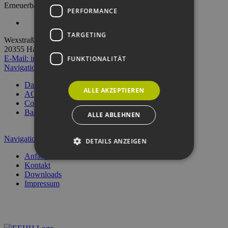
Erneuerbare Energien Hamburg Clusteragentur GmbH
PERFORMANCE
TARGETING
Wexstraße 7
20355 Hamburg
E-Mail:
info@eehh.de
Einstellungen: Privatsphäre
FUNKTIONALITÄT
Navigation überspringen
Datenschutzerklärung
ALLE AKZEPTIEREN
AGB (Ver­an­stal­tun­gen)
Compliance Management
Barrierefreiheit
ALLE ABLEHNEN
Navigation überspringen
DETAILS ANZEIGEN
Anfahrt
Kontakt
Downloads
Unbedingt erforderlich
Performance
Impressum
Targeting
Funktionalität
Unbedingt erforderliche Cookies ermöglichen
wesentliche Kernfunktionen der Website wie die