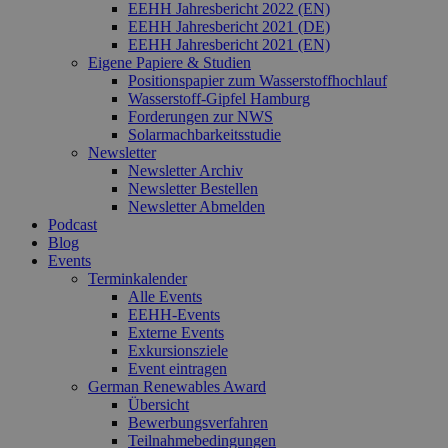
den Sitz
EEHH Jahresbericht 2022 (EN)
beizubeh
EEHH Jahresbericht 2021 (DE)
EEHH Jahresbericht 2021 (EN)
Eigene Papiere & Studien
Positionspapier zum Wasserstoffhochlauf
Wasserstoff-Gipfel Hamburg
Forderungen zur NWS
Solarmachbarkeitsstudie
Newsletter
Newsletter Archiv
Newsletter Bestellen
Newsletter Abmelden
Podcast
Blog
Events
Terminkalender
Alle Events
EEHH-Events
Externe Events
Exkursionsziele
Event eintragen
German Renewables Award
Übersicht
Bewerbungsverfahren
Teilnahmebedingungen