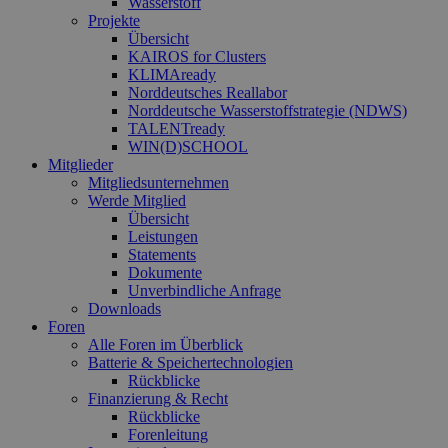
Wasserstoff
Anf
ver
Projekte
sic
Übersicht
leg
KAIROS for Clusters
Web
wer
KLIMAready
Norddeutsches Reallabor
CookieScriptConsent
2 Monate 4
Die
CookieScript
Norddeutsche Wasserstoffstrategie (NDWS)
Wochen
Coo
www.erneuerbare-
TALENTready
ver
energien-
Ein
hamburg.de
WIN(D)SCHOOL
für
Mitglieder
spe
Mitgliedsunternehmen
Ban
Scr
Werde Mitglied
ord
Übersicht
fun
Leistungen
Statements
__cf_bm
29 Minuten
Die
Cloudflare Inc.
37 Sekunden
ver
.vimeo.com
Dokumente
Men
Unverbindliche Anfrage
unt
Downloads
die
Foren
um 
die
Alle Foren im Überblick
zu e
Batterie & Speichertechnologien
Rückblicke
Finanzierung & Recht
Rückblicke
Forenleitung