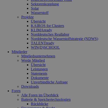
Sektorenkopplung
Solar
Wasserstoff
Projekte
Übersicht
KAIROS for Clusters
KLIMAready
Norddeutsches Reallabor
Norddeutsche Wasserstoffstrategie (NDWS)
TALENTready
WIN(D)SCHOOL
Mitglieder
Mitgliedsunternehmen
Werde Mitglied
Übersicht
Leistungen
Statements
Dokumente
Unverbindliche Anfrage
Downloads
Foren
Alle Foren im Überblick
Batterie & Speichertechnologien
Rückblicke