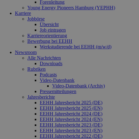
Forenleitung
Aktualis
am häufi
Young Energy Pioneers Hamburg (YEPHH)
verwend
Karriere
Analysed
Jobbörse
von Goog
Dieses C
Übersicht
wird ver
Job eintragen
um einde
Karriereorientierung
Benutzer
Bewerbung bei EEHH
untersch
indem ei
Werkstudierende bei EEHH (m/w/d)
zufällig 
Newsroom
Nummer 
Alle Nachrichten
Client-ID
zugewies
Downloads
Es ist in 
Rubriken
Seitenan
Podcasts
auf einer
Video‑Datenbank
enthalte
wird zur
Video‑Datenbank (Archiv)
Berechn
Pressemitteilungen
Besucher
Jahresberichte
Sitzungs
Kampagn
EEHH Jahresbericht 2025 (DE)
für die Si
EEHH Jahresbericht 2025 (EN)
Analyseb
EEHH Jahresbericht 2024 (DE)
verwende
EEHH Jahresbericht 2024 (EN)
_ga_7TCBZELCXK
.erneuerbare-
1 Jahr 1
Dieses C
EEHH Jahresbericht 2023 (DE)
energien-
Monat
wird von
EEHH Jahresbericht 2023 (EN)
hamburg.de
Analytics
EEHH Jahresbericht 2022 (DE)
verwend