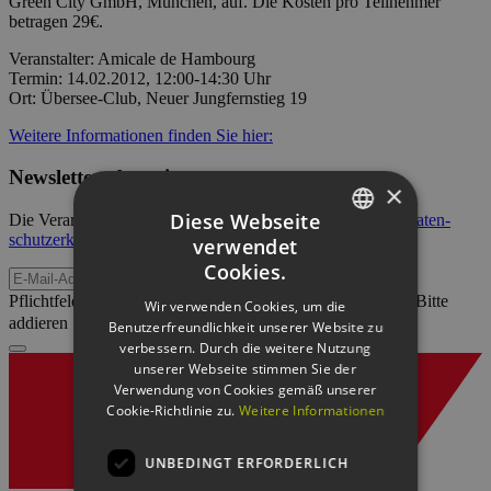
Green City GmbH, München, auf. Die Kosten pro Teilnehmer
betragen 29€.
Veranstalter: Amicale de Hambourg
Termin: 14.02.2012, 12:00-14:30 Uhr
Ort:
Übersee-Club, Neuer Jungfernstieg 19
Weitere Informationen finden Sie hier:
Newsletter abonnieren
×
Diese Webseite
Die Verarbeitung Ihrer Daten erfolgt im Rahmen unserer
Daten­
schutz­erklärung
.
verwendet
GERMAN
Cookies.
E-Mail-Adresse
ENGLISH
Pflichtfeld
Sicherheitsfrage
*
Bitte
Wir verwenden Cookies, um die
addieren Sie 2 und 2.
Benutzerfreundlichkeit unserer Website zu
GERMAN
verbessern. Durch die weitere Nutzung
unserer Webseite stimmen Sie der
Verwendung von Cookies gemäß unserer
Cookie-Richtlinie zu.
Weitere Informationen
UNBEDINGT ERFORDERLICH