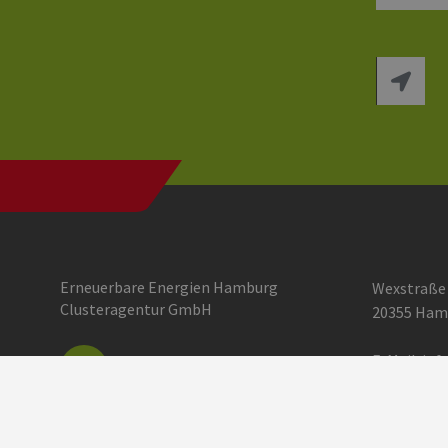
Erneuerbare Energien Hamburg
Wexstraße
Clusteragentur GmbH
20355 Ham
E-Mail:
inf
Einstellun