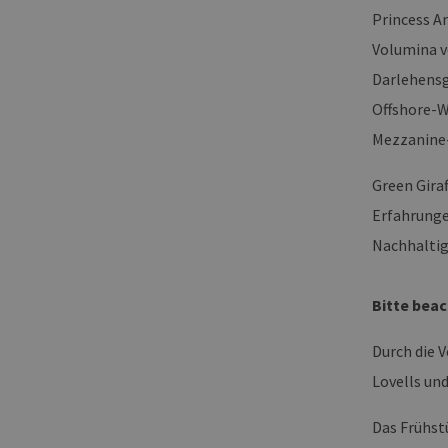
Princess A
Volumina v
Darlehensge
Offshore-W
Mezzanine
Green Giraf
Erfahrunge
Nachhaltigk
Bitte beac
Durch die 
Lovells un
Das Frühstü