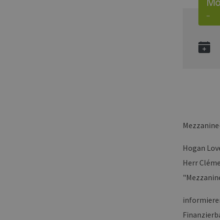
Mo,
–
Mezzanine-
Hogan Love
Herr Cléme
"Mezzanine
informiere
Finanzierb