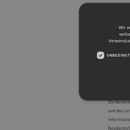
Kontakt
Hogan Love
Konferenzb
Wir v
Alstertor 
verbe
Verwendun
20095 Ham
T +49 (40) 
UNBEDINGT
F +49 (40) 
Die Behörd
und des La
Informatio
Unbedingt erforderliche Co
Neudarstel
Ohne die unbedingt erforde