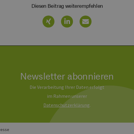
dass die Besuche einer Website während einer Sitzung k
Diesen Beitrag weiterempfehlen
Daten enthalten, wie der Besucher mit den Seiten der Web
Einstellungen ausgewählt, und kann bei der Fehlerverwa
1 Jahr 1
Dieser Cookie-Name ist mit Google Universal Analytics ve
e LLC
Monat
wichtige Aktualisierung des am häufigsten verwendeten
erbare-
Google. Dieses Cookie wird verwendet, um eindeutige B
en-
indem eine zufällig generierte Nummer als Client-ID zuge
rg.de
jeder Seitenanforderung auf einer Site enthalten und w
Besucher-, Sitzungs- und Kampagnendaten für die Site-
verwendet.
erbare-
1 Jahr 1
Dieses Cookie wird von Google Analytics verwendet, um
en-
Monat
beizubehalten.
rg.de
Newsletter abonnieren
Die Verarbeitung Ihrer Daten erfolgt
im Rahmen unserer
Daten­schutz­erklärung
.
resse