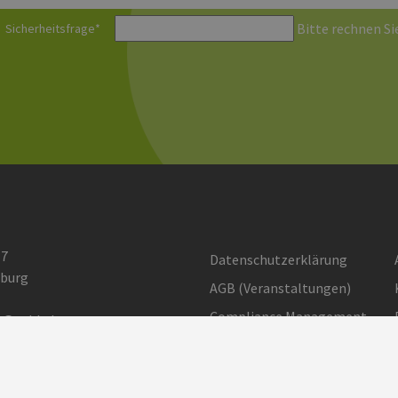
Bitte rechnen Sie
Sicherheitsfrage
*
 7
Datenschutzerklärung
burg
AGB (Ver­an­stal­tun­gen)
Compliance Management
o@eehh.de
gen: Privatsphäre
Barrierefreiheit