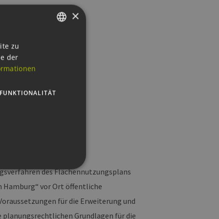
×
GERMAN
ite zu
ie der
ENGLISH
ormationen
GERMAN
FUNKTIONALITÄT
ngsverfahren des Flächennutzungsplans
 Hamburg“ vor Ort öffentliche
Voraussetzungen für die Erweiterung und
g und die Kontoverwaltung.
 planungsrechtlichen Grundlagen für die