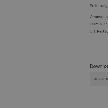
Errichtung
Pr
Name
D
Veranstalt
PHPSESSID
PH
ww
en
Termin: 27
ha
Ort: Resta
csrf_https-
ww
contao_csrf_token
en
ha
Google Privacy Poli
CookieScriptConsent
Co
ww
en
ha
Downlo
__cf_bm
Cl
.v
20120210
Name
Provider / Do
Provid
Name
vuid
Vimeo.com Inc
Domä
.vimeo.com
_dd_s
player