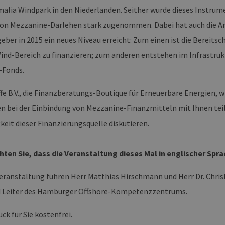
malia Windpark in den Niederlanden. Seither wurde dieses Instrume
on Mezzanine-Darlehen stark zugenommen. Dabei hat auch die An
ber in 2015 ein neues Niveau erreicht: Zum einen ist die Bereitsc
ind-Bereich zu finanzieren; zum anderen entstehen im Infrastrukt
-Fonds.
fe B.V., die Finanzberatungs-Boutique für Erneuerbare Energien, w
n bei der Einbindung von Mezzanine-Finanzmitteln mit Ihnen teil
eit dieser Finanzierungsquelle diskutieren.
hten Sie, dass die Veranstaltung dieses Mal in englischer Spra
Veranstaltung führen Herr Matthias Hirschmann und Herr Dr. Chris
d Leiter des Hamburger Offshore-Kompetenzzentrums.
ck für Sie kostenfrei.