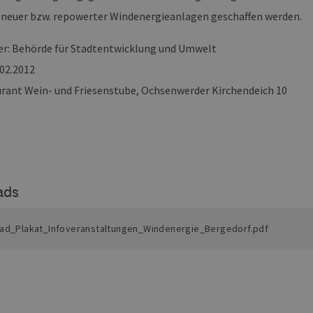
 neuer bzw. repowerter Windenergieanlagen geschaffen werden.
ovider /
Ablaufdatum
Beschreibung
omäne
er: Behörde für Stadtentwicklung und Umwelt
Sitzung
Cookie, das von Anwendungen generiert wird, die
P.net
basieren. Dies ist eine allgemeine Kennung, die z
w.erneuerbare-
Benutzersitzungsvariablen verwendet wird. Normal
ergien-
.02.2012
um eine zufällig generierte Zahl. Die Art und Weise
mburg.de
kann für die Site spezifisch sein. Ein gutes Beispiel 
urant Wein- und Friesenstube, Ochsenwerder Kirchendeich 10
Beibehaltung des Anmeldestatus für einen Benutze
w.erneuerbare-
Sitzung
Dieses Cookie wird verwendet, um Angriffe auf Qu
ergien-
(CSRF) zu verhindern, um sicherzustellen, dass nur
mburg.de
Website bearbeitet werden.
cy
2 Monate 4
Dieses Cookie wird vom Cookie-Script.com-Dienst
okieScript
Wochen
Einwilligungseinstellungen für Besucher-Cookies z
w.erneuerbare-
Banner von Cookie-Script.com muss ordnungsgemä
ergien-
mburg.de
ads
29 Minuten
Dieser Cookie wird verwendet, um zwischen Mens
oudflare Inc.
37 Sekunden
unterscheiden. Dies ist für die Website von Vorteil
imeo.com
die Nutzung ihrer Website zu erstellen.
ad_Plakat_Infoveranstaltungen_Windenergie_Bergedorf.pdf
mäne
Ablaufdatum
Beschreibung
er /
Ablaufdatum
Beschreibung
1 Jahr 1 Monat
Diese Cookies werden vom Vimeo-Videoplayer auf Webs
.
ne
.vimeo.com
15 Minuten
Dieses Cookie wird verwendet, um Sitzungsdaten zu spei