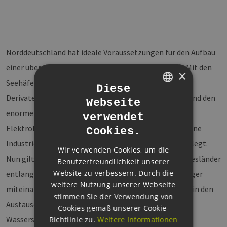
Norddeutschland hat ideale Voraussetzungen für den Aufbau
einer überregionalen grünen Wasserstoffwirtschaft: Mit den
×
Seehäfen für den Import von Wasserstoff und seinen
Diese
Derivaten, der Verfügbarkeit von Kavernenspeichern und den
Webseite
GERMAN
enormen On- und Offshore Windpotentialen für die
verwendet
ENGLISH
Elektrolyse wird hier ein wichtiger Baustein für die grüne
Cookies.
GERMAN
Industrie und die zukünftige Versorgungssicherheit gelegt.
Wir verwenden Cookies, um die
Nun gilt es die Akteure aller fünf norddeutschen Bundesländer
Benutzerfreundlichkeit unserer
Website zu verbessern. Durch die
entlang der gesamten Wertschöpfungskette noch enger
weitere Nutzung unserer Webseite
miteinander zu vernetzen und zu aktuellen Projekten in den
stimmen Sie der Verwendung von
Austausch zu bringen. Die norddeutschen
Cookies gemäß unserer Cookie-
Wasserstoffnetzwerke nehmen dies im Rahmen ihrer
Richtlinie zu.
Weitere Informationen