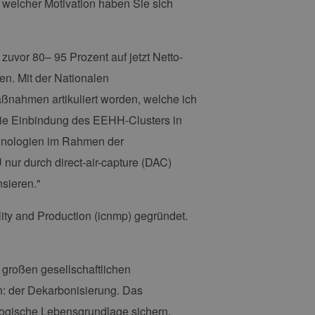
welcher Motivation haben Sie sich
uvor 80– 95 Prozent auf jetzt Netto-
en. Mit der Nationalen
ßnahmen artikuliert worden, welche ich
die Einbindung des EEHH-Clusters in
chnologien im Rahmen der
nur durch direct-air-capture (DAC)
sieren."
ility and Production (icnmp) gegründet.
r großen gesellschaftlichen
: der Dekarbonisierung. Das
ologische Lebensgrundlage sichern.