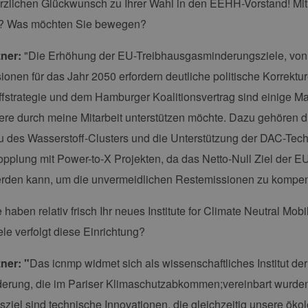
zlichen Glückwunsch zu Ihrer Wahl in den EEHH-Vorstand! Mit 
lt? Was möchten Sie bewegen?
zner:
"Die Erhöhung der EU-Treibhausgasminderungsziele, von z
ionen für das Jahr 2050 erfordern deutliche politische Korrektur
fstrategie und dem Hamburger Koalitionsvertrag sind einige Ma
re durch meine Mitarbeit unterstützen möchte. Dazu gehören 
u des Wasserstoff-Clusters und die Unterstützung der DAC-Te
pplung mit Power-to-X Projekten, da das Netto-Null Ziel der EU 
erden kann, um die unvermeidlichen Restemissionen zu kompen
 haben relativ frisch Ihr neues Institute for Climate Neutral Mob
le verfolgt diese Einrichtung?
ner: "
Das icnmp widmet sich als wissenschaftliches Institut de
erung, die im Pariser Klimaschutzabkommen;vereinbart wurden
ziel sind technische Innovationen, die gleichzeitig unsere ök