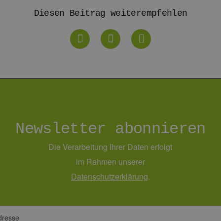
.vimeo.com
15 Minuten
Dieses Cookie wird verwendet, um Sitzungsdaten zu spei
Diesen Beitrag weiterempfehlen
dass die Besuche einer Website während einer Sitzung k
Daten enthalten, wie der Besucher mit den Seiten der Web
Einstellungen ausgewählt, und kann bei der Fehlerverwa
1 Jahr 1
Dieser Cookie-Name ist mit Google Universal Analytics ve
e LLC
Monat
wichtige Aktualisierung des am häufigsten verwendeten
erbare-
Google. Dieses Cookie wird verwendet, um eindeutige B
en-
indem eine zufällig generierte Nummer als Client-ID zuge
rg.de
jeder Seitenanforderung auf einer Site enthalten und w
Besucher-, Sitzungs- und Kampagnendaten für die Site-
verwendet.
erbare-
1 Jahr 1
Dieses Cookie wird von Google Analytics verwendet, um
en-
Monat
beizubehalten.
rg.de
Newsletter abonnieren
Die Verarbeitung Ihrer Daten erfolgt
im Rahmen unserer
Daten­schutz­erklärung
.
dresse