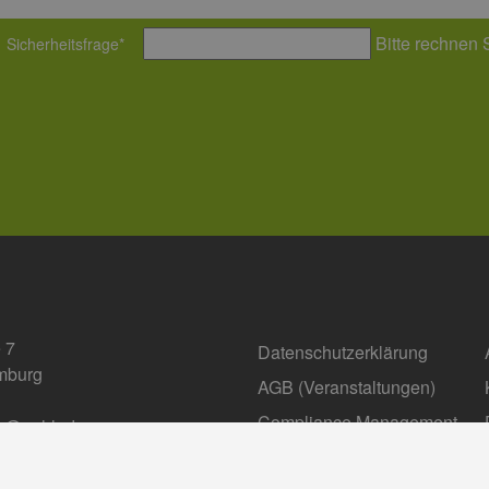
Bitte rechnen 
Sicherheitsfrage
*
 7
Datenschutzerklärung
mburg
AGB (Ver­an­stal­tun­gen)
Compliance Management
fo@eehh.de
gen: Privatsphäre
Barrierefreiheit