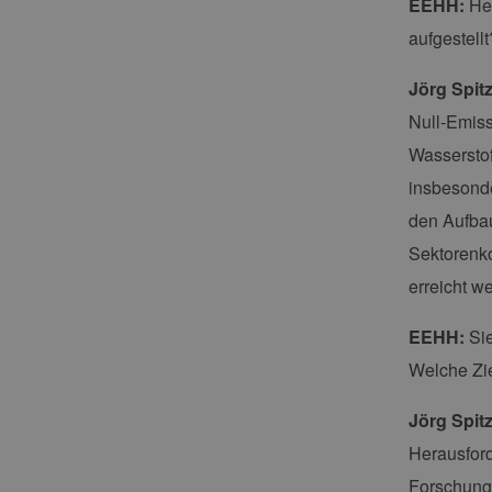
EEHH:
Her
aufgestel
Jörg Spit
Null-Emiss
Wasserstof
insbesonde
den Aufba
Sektorenko
erreicht w
EEHH:
Sie
Welche Zie
Jörg Spitz
Herausford
Forschungs