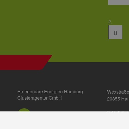
2.
Erneuerbare Energien Hamburg
Wexstraße
Clusteragentur GmbH
20355 Ha
E-Mail:
in
Einstellun