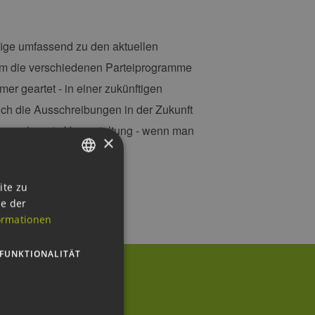
fige umfassend zu den aktuellen
 um die verschiedenen Parteiprogramme
er geartet - in einer zukünftigen
ch die Ausschreibungen in der Zukunft
ne sehr gute Veranstaltung - wenn man
×
Buttercreme-Torte".
GERMAN
ite zu
ie der
ENGLISH
ormationen
GERMAN
FUNKTIONALITÄT