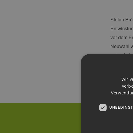
Stefan Brü
Entwicklun
vor dem En
Neuwahl wi
entwickeln
die Informa
Wir v
verbe
Verwendun
UNBEDINGT