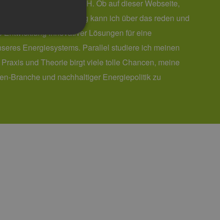
n NEW 4.0 im Cluster EEHH. Ob auf dieser Webseite,
gen und Messen - jeden Tag kann ich über das reden und
e Entwicklung innovativer Lösungen für eine
nseres Energiesystems. Parallel studiere ich meinen
Praxis und Theorie birgt viele tolle Chancen, meine
g und die Kontoverwaltung.
en-Branche und nachhaltiger Energiepolitik zu
 auf der PHP-Sprache
um Verwalten von
erweise handelt es sich
, wie sie verwendet wird,
ist jedoch die
r zwischen den Seiten.
er-Site-Anforderungen
 legitime Anfragen von der
 verwendet, um die
u speichern. Das Cookie-
ß funktionieren.