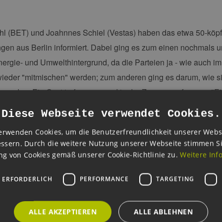
hl (BET) und Joahnnes Schiel (Vestas) haben das etwa 50-köp
gen aus Berlin informiert. Dabei ging es zum einen nochmals
ergie- und Umwelthintergrund, da die Parteien ja - wie auch imm
eder "mitmischen" werden; zum anderen ging es darum, wie si
 werden. Ein Gast traf es passend in der Zusammenfassung:"Ei
tionsdichte der Vorträge mit Kalorien vergleicht, liegen wir bei 
Diese Webseite verwendet Cookies.
erwenden Cookies, um die Benutzerfreundlichkeit unserer Webs
ssern. Durch die weitere Nutzung unserer Webseite stimmen S
g von Cookies gemäß unserer Cookie-Richtlinie zu.
Weitere Inf
 ERFORDERLICH
PERFORMANCE
TARGETING
Über Janina Grimm
ALLE AKZEPTIEREN
ALLE ABLEHNEN