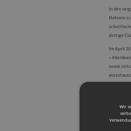
In den ver
Mehrere sc
schottisch
dortige Cl
Im April 2
– Aberdeen
sowie sich
auszutausc
Teilnehmer
Wasserstof
industriel
Wir v
verbe
Wissenscha
Verwendun
Dienstleis