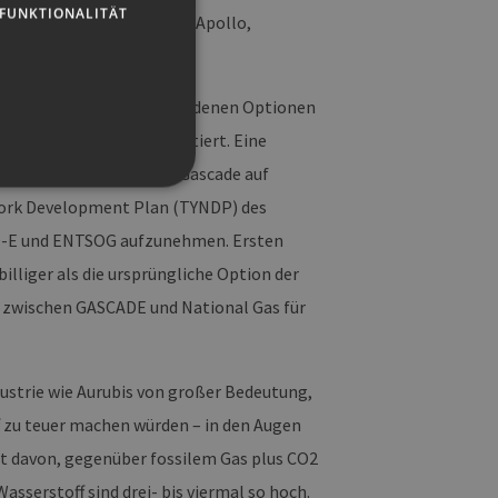
FUNKTIONALITÄT
 Consulting, Veri Energy, Apollo,
cottish Enterprise.
 EU-Festland. Die verschiedenen Optionen
n vorgestellt und diskutiert. Eine
Aquaductus-Projekte von Gascade auf
twork Development Plan (TYNDP) des
O-E und ENTSOG aufzunehmen. Ersten
illiger als die ursprüngliche Option der
g und die Kontoverwaltung.
 zwischen GASCADE und National Gas für
.
 auf der PHP-Sprache
dustrie wie Aurubis von großer Bedeutung,
um Verwalten von
erweise handelt es sich
, wie sie verwendet wird,
f zu teuer machen würden – in den Augen
ist jedoch die
r zwischen den Seiten.
rnt davon, gegenüber fossilem Gas plus CO2
er-Site-Anforderungen
serstoff sind drei- bis viermal so hoch.