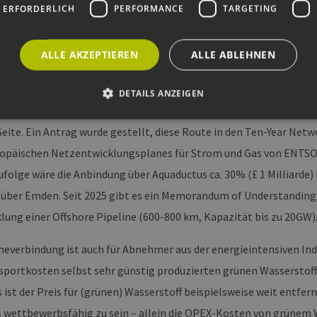
 ERFORDERLICH
PERFORMANCE
TARGETING
ten sich aus mit Unternehmen und Partnern wie SubSea7, Cairn Risk
cotland, Net Zero Technology Center, Xodus, Group Energy oder S
ALLE AKZEPTIEREN
ALLE ABLEHNEN
en viel über den Wasserstoffimport-Korridor zwischen UK und dem
peline-Verbindung von UK an den European Hydrogen Backbone wurde
DETAILS ANZEIGEN
 die Anbindung von der UK-EEZ (Exclusive Economic Zone) an die 
Seite. Ein Antrag wurde gestellt, diese Route in den Ten-Year Ne
Unbedingt erforderlich
Performance
Targeting
Funktionalität
opäischen Netzentwicklungsplanes für Strom und Gas von ENTS
folge wäre die Anbindung über Aquaductus ca. 30% (£ 1 Milliarde) b
okies ermöglichen wesentliche Kernfunktionen der Website wie die Benutzeranmeldun
rlichen Cookies kann die Website nicht ordnungsgemäß verwendet werden.
über Emden. Seit 2025 gibt es ein Memorandum of Understanding
ovider /
Ablaufdatum
Beschreibung
lung einer Offshore Pipeline (600-800 km, Kapazität bis zu 20GW)
omäne
Sitzung
Cookie, das von Anwendungen generiert wird, die
P.net
ineverbindung ist auch für Abnehmer aus der energieintensiven In
basieren. Dies ist eine allgemeine Kennung, die z
w.erneuerbare-
Benutzersitzungsvariablen verwendet wird. Normal
ergien-
um eine zufällig generierte Zahl. Die Art und Weise
nsportkosten selbst sehr günstig produzierten grünen Wasserstof
mburg.de
kann für die Site spezifisch sein. Ein gutes Beispiel 
Beibehaltung des Anmeldestatus für einen Benutze
 ist der Preis für (grünen) Wasserstoff beispielsweise weit entfe
w.erneuerbare-
Sitzung
Dieses Cookie wird verwendet, um Angriffe auf Qu
 wettbewerbsfähig zu sein – allein die OPEX-Kosten von grünem Was