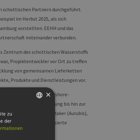
n schottischen Partnern durchgeführt.
ispiel im Herbst 2025, als sich
amburg vorstellten. EEHH und das
Partnerschaft miteinander verbunden.
as Zentrum des schottischen Wasserstoffs
war, Projektentwickler vor Ort zu treffen
wicklung von gemeinsamen Lieferketten
kte, Produkte und Dienstleistungen vor.
×
 Förderverein e.V. für Offshore-
r Transport und Speicherung bis hin zur
GERMAN
örten beispielsweise Offtaker (Aurubis),
ite zu
ie der
er) sowie kleine spezialisierte
ENGLISH
ormationen
temen.
GERMAN