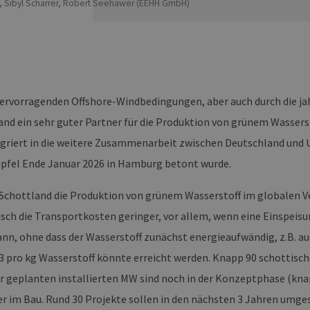
, Sibyl Scharrer, Robert Seehawer (EEHH GmbH)
hervorragenden Offshore-Windbedingungen, aber auch durch die j
land ein sehr guter Partner für die Produktion von grünem Wasser
tegriert in die weitere Zusammenarbeit zwischen Deutschland und
pfel Ende Januar 2026 in Hamburg betont wurde.
n Schottland die Produktion von grünem Wasserstoff im globalen Ve
isch die Transportkosten geringer, vor allem, wenn eine Einspeis
ann, ohne dass der Wasserstoff zunächst energieaufwändig, z.B. 
3 pro kg Wasserstoff könnte erreicht werden. Knapp 90 schottische 
r geplanten installierten MW sind noch in der Konzeptphase (knap
er im Bau. Rund 30 Projekte sollen in den nächsten 3 Jahren umg