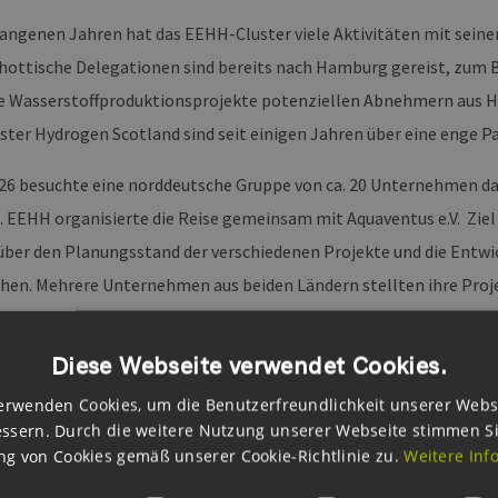
gangenen Jahren hat das EEHH-Cluster viele Aktivitäten mit seine
hottische Delegationen sind bereits nach Hamburg gereist, zum Be
e Wasserstoffproduktionsprojekte potenziellen Abnehmern aus H
uster Hydrogen Scotland sind seit einigen Jahren über eine enge 
026 besuchte eine norddeutsche Gruppe von ca. 20 Unternehmen d
. EEHH organisierte die Reise gemeinsam mit Aquaventus e.V. Ziel 
 über den Planungsstand der verschiedenen Projekte und die Ent
hen. Mehrere Unternehmen aus beiden Ländern stellten ihre Proje
 aus der Hamburger Metropolregion, aber auch aus dem AquaVentus
Diese Webseite verwendet Cookies.
f deckten die gesamte Lieferkette von der Offshore-Erzeugung übe
len Nutzung ab. Zur Teilnehmergruppe aus dem EEHH-Netzwerk geh
erwenden Cookies, um die Benutzerfreundlichkeit unserer Webs
ssern. Durch die weitere Nutzung unserer Webseite stimmen S
ftler (Fraunhofer IWES), Hersteller (Hanseatic Hydrogen und Enapt
g von Cookies gemäß unserer Cookie-Richtlinie zu.
Weitere Inf
ter wie control-f für die umfassende Datenanalyse in Energiesys