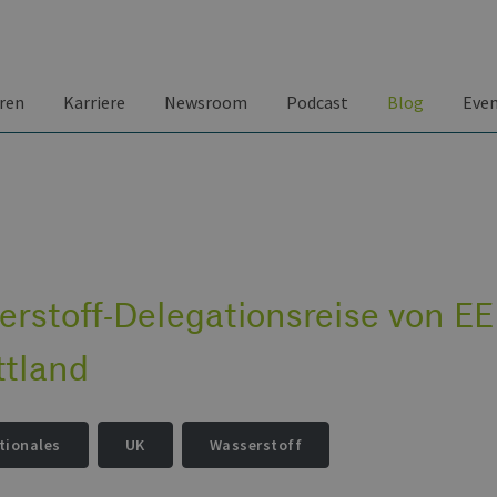
ren
Karriere
Newsroom
Podcast
Blog
Eve
erstoff-Delegationsreise von E
ttland
tionales
UK
Wasserstoff