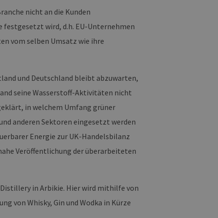
 legitime Anfragen von der
Branche nicht an die Kunden
 verwendet, um die
e festgesetzt wird, d.h. EU-Unternehmen
u speichern. Das Cookie-
ß funktionieren.
sten vom selben Umsatz wie ihre
chen und Bots zu
, um gültige Berichte über
tland und Deutschland bleibt abzuwarten,
and seine Wasserstoff-Aktivitäten nicht
geklärt, in welchem Umfang grüner
ites verwendet.
e und anderen Sektoren eingesetzt werden
chern, um sicherzustellen,
euerbarer Energie zur UK-Handelsbilanz
onsistent sind. Es kann
site interagiert, alle
tnahe Veröffentlichung der überarbeiteten
ltung helfen.
rknüpft. Dies ist eine
 Analysedienstes von
enutzer zu unterscheiden,
wiesen wird. Es ist in
tillery in Arbikie. Hier wird mithilfe von
ird zur Berechnung von
Analyseberichte
rung von Whisky, Gin und Wodka in Kürze