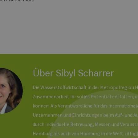
erbare-
1 Jahr 1
Dieses Cookie wird von Google Analytics verwendet, um
en-
Monat
beizubehalten.
rg.de
Über Sibyl Scharrer
Die Wasserstoffwirtschaft in der Metropolregion 
Zusammenarbeit ihr volles Potential entfalten, un
können. Als Verantwortliche für das internationa
Unternehmen und Einrichtungen beim Auf- und A
durch individuelle Betreuung, Messen und Veranst
Hamburg als auch von Hamburg in die Welt. {iflng}