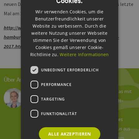
Cookies.
ENGLISH
neuen DJ-Fahrrad. Mit seiner Band tritt er übrigens das letzte
Wir verwenden Cookies, um die
Mal am 29. September im Hamburger „Grünspan“ auf.
GERMAN
Benutzerfreundlichkeit unserer
Website zu verbessern. Durch die
http://www.erneuerbare-energien-
weitere Nutzung unserer Webseite
hamburg.de/de/events/rueckblicke/eehh-sommerfest-
stimmen Sie der Verwendung von
2017.html
Cookies gemäß unserer Cookie-
Richtlinie zu.
Weitere Informationen
UNBEDINGT ERFORDERLICH
Über Astrid Dose
PERFORMANCE
Reden, schreiben und organisieren – und das mit
TARGETING
viel Spaß! So sehen meine Tage beim EEHH-
Cluster aus. Seit 2011 verantworte ich die
FUNKTIONALITÄT
Öffentlichkeitsarbeit und das Marketing des
Hamburger Branchennetzwerkes. Von Haus aus
ALLE AKZEPTIEREN
bin ich Historikerin und Anglistin, mit einem