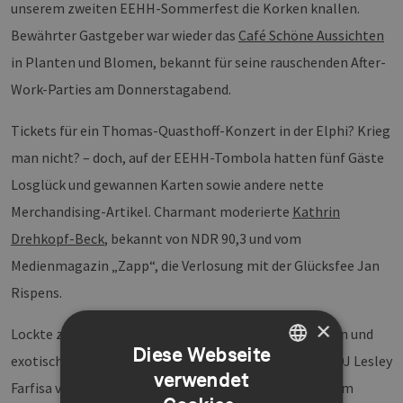
unserem zweiten EEHH-Sommerfest die Korken knallen.
Bewährter Gastgeber war wieder das
Café Schöne Aussichten
in Planten und Blomen, bekannt für seine rauschenden After-
Work-Parties am Donnerstagabend.
Tickets für ein Thomas-Quasthoff-Konzert in der Elphi? Krieg
man nicht? – doch, auf der EEHH-Tombola hatten fünf Gäste
Losglück und gewannen Karten sowie andere nette
Merchandising-Artikel. Charmant moderierte
Kathrin
Drehkopf-Beck
, bekannt von NDR 90,3 und vom
Medienmagazin „Zapp“, die Verlosung mit der Glücksfee Jan
Rispens.
×
Lockte zunächst vor allem das Buffet mit heimatlichen und
Diese Webseite
exotischen Grillvariationen, begeisterte später auch DJ Lesley
verwendet
GERMAN
Farfisa von Hamburger Band „
Der Fall Böse
“ mit seinem