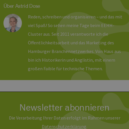
werden vom
.vimeo.com
wird ver
Über Astrid Dose
Vimeo-
um Sitzu
Videoplayer
zu speic
auf Websites
sicherzus
Reden, schreiben und organisieren – und das mit
verwendet.
dass die
einer We
viel Spaß! So sehen meine Tage beim EEHH-
während 
Sitzung 
Cluster aus. Seit 2011 verantworte ich die
sind. Es
Daten en
Öffentlichkeitsarbeit und das Marketing des
wie der 
mit den 
Hamburger Branchennetzwerkes. Von Haus aus
Website
interagier
Einstell
bin ich Historikerin und Anglistin, mit einem
ausgewäh
kann bei
großen Faible für technische Themen.
Fehlerve
helfen.
_ga
1 Jahr 1
Dieser C
Google LLC
Monat
Name ist
.erneuerbare-
Google U
energien-
Analytics
hamburg.de
verknüpft
eine wic
Newsletter abonnieren
Aktualis
am häufi
verwend
Die Verarbeitung Ihrer Daten erfolgt im Rahmen unserer
Analysed
von Goog
Daten­schutz­erklärung
.
Dieses C