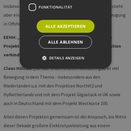
insbesondere auch die Absatzmärkte anreizen wird, besteht
FUNKTIONALITÄT
aber ein deutliches Potential, dass der Wasserstofferzeugung
in Offshore -Projekten Vortrieb geben wird.“
ALLE AKZEPTIEREN
EEHH: „Erläutere bitte einige Beispiele für aktuelle
ALLE ABLEHNEN
Projekte, die Offshore-Wind mit Wasserstoffproduktion
verbinden?“
DETAILS ANZEIGEN
Claas Hülsen:
„Gerade in den letzten Monaten gab es viel
Bewegung in dem Thema - insbesondere aus den
Unbedingt erforderlich
Performance
Niederlanden u.a. mit den Projekten NorthH2 und
Targeting
Funktionalität
HyNetherlands und mit dem Projekt Gigastack in UK sowie
Unbedingt erforderliche Cookies ermöglichen
auch in Deutschland mit dem Projekt Westküste 100.
wesentliche Kernfunktionen der Website wie die
Benutzeranmeldung und die Kontoverwaltung.
Ohne die unbedingt erforderlichen Cookies
Allen diesen Projekten gemeinsam ist der Anspruch, bis Mitte
kann die Website nicht ordnungsgemäß
verwendet werden.
dieser Dekade größere Elektrolyseleistung aus einem