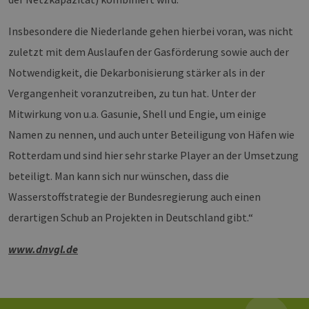
CookieScriptConsent
2 Monate 4
Die
CookieScript
Wochen
Coo
www.erneuerbare-
Insbesondere die Niederlande gehen hierbei voran, was nicht
ver
energien-
Ein
hamburg.de
zuletzt mit dem Auslaufen der Gasförderung sowie auch der
für
spe
Notwendigkeit, die Dekarbonisierung stärker als in der
Ban
Scr
Vergangenheit voranzutreiben, zu tun hat. Unter der
ord
fun
Mitwirkung von u.a. Gasunie, Shell und Engie, um einige
__cf_bm
29 Minuten
Die
Cloudflare Inc.
37 Sekunden
ver
.vimeo.com
Namen zu nennen, und auch unter Beteiligung von Häfen wie
Men
unt
Rotterdam und sind hier sehr starke Player an der Umsetzung
die
um 
beteiligt. Man kann sich nur wünschen, dass die
die
zu e
Wasserstoffstrategie der Bundesregierung auch einen
derartigen Schub an Projekten in Deutschland gibt.“
www.dnvgl.de
Provider /
Name
Ablaufdatum
Beschreibung
Domäne
Provider /
Name
Ablaufdatum
Beschre
Domäne
vuid
1 Jahr 1
Diese
Vimeo.com
Monat
Cookies
_dd_s
Inc.
player.vimeo.com
15 Minuten
Dieses C