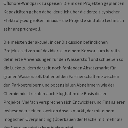
Provider /
Offshore-Windpark zu speisen. Die in den Projekten geplanten
Name
Ablaufdatum
Bes
Domäne
Kapazitäten gehen dabei deutlich über die derzeit typischen
PHPSESSID
Sitzung
Coo
PHP.net
Anw
www.erneuerbare-
Elektrolyseurgrößen hinaus – die Projekte sind also technisch
wir
energien-
Spr
hamburg.de
sehr anspruchsvoll.
ein
die
Ben
Die meisten der aktuell in der Diskussion befindlichen
ver
Nor
sic
Projekte setzen auf dezidierte in einem Konsortium bereits
gene
und
definierte Anwendungen für den Wasserstoff und schließen so
ver
die 
die Lücke zu dem derzeit noch fehlenden Absatzmarkt für
gut
die
grünen Wasserstoff. Daher bilden Partnerschaften zwischen
Anm
Ben
den Parkbetreibern und potenziellen Abnehmern wie der
Sei
Chemieindustrie aber auch Flughäfen die Basis dieser
csrf_https-
Google Privacy Policy
www.erneuerbare-
Sitzung
Die
contao_csrf_token
energien-
ver
Projekte. Vielfach versprechen sich Entwickler und Finanzierer
hamburg.de
auf
Anf
ver
insbesondere einen zweiten Absatzmarkt, der mit einem
sic
leg
möglichen Overplanting (Überbauen der Fläche mit mehr als
Web
wer
der Netzkapazität) kombiniert wird.