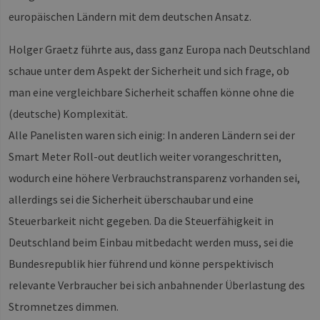
sic
europäischen Ländern mit dem deutschen Ansatz.
gen
und
ver
Holger Graetz führte aus, dass ganz Europa nach Deutschland
die
gut
die
schaue unter dem Aspekt der Sicherheit und sich frage, ob
Anm
Ben
man eine vergleichbare Sicherheit schaffen könne ohne die
Sei
(deutsche) Komplexität.
Google Privacy Policy
csrf_https-
www.erneuerbare-
Sitzung
Die
contao_csrf_token
energien-
ver
Alle Panelisten waren sich einig: In anderen Ländern sei der
hamburg.de
auf
Anf
Smart Meter Roll-out deutlich weiter vorangeschritten,
ver
sic
wodurch eine höhere Verbrauchstransparenz vorhanden sei,
leg
Web
allerdings sei die Sicherheit überschaubar und eine
we
Steuerbarkeit nicht gegeben. Da die Steuerfähigkeit in
CookieScriptConsent
2 Monate 4
Die
CookieScript
Wochen
Coo
www.erneuerbare-
ver
energien-
Deutschland beim Einbau mitbedacht werden muss, sei die
Ein
hamburg.de
für
Bundesrepublik hier führend und könne perspektivisch
spe
Ban
relevante Verbraucher bei sich anbahnender Überlastung des
Scr
or
Stromnetzes dimmen.
fun