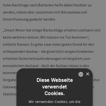
hohe Nachfrage nach Batterien helfe dabei flexibler zu
werden, müsse aber zusammen mit Netzausbau und
Smartifizierung gedacht werden.
„Smart Meter hat einige Rückschläge erhalten und kann sich
keine weiteren leisten. Wir müssen ins Tun kommen.“,
erklärte Hansen. Es gebe zwar einen guten Grund für den
schleppenden Ausbau – die gesetzlich vorgeschriebenen
erhöhten Sicherheitsanforderungen im Vergleich zum
europäischen Ausland – doch der Ausbau müsse in den
×
kommenden Jahren deutlich beschleunigt werden. Die
Diese Webseite
Vorgabe des Gesetzgebers, dass ein Einbau von Smart Meter
verwendet
Gateways bei Neuanlagen verpflichtend sei, helfe bei der
GERMAN
Cookies.
Skalierung.
ENGLISH
Wir verwenden Cookies, um die
GERMAN