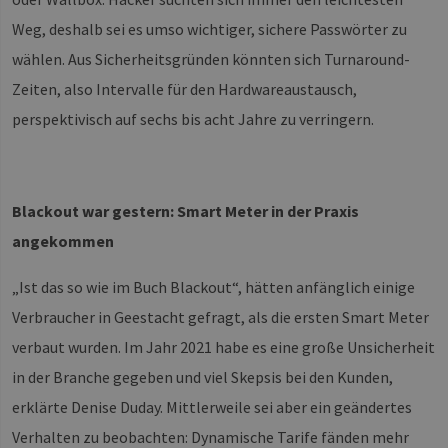
mit den 
Website
Weg, deshalb sei es umso wichtiger, sichere Passwörter zu
interagie
Einstell
wählen. Aus Sicherheitsgründen könnten sich Turnaround-
ausgewä
kann bei
Fehlerv
Zeiten, also Intervalle für den Hardwareaustausch,
helfen.
perspektivisch auf sechs bis acht Jahre zu verringern.
_ga
1 Jahr 1
Dieser C
Google LLC
Monat
Name ist
.erneuerbare-
Google U
energien-
Analytic
hamburg.de
verknüpft
eine wic
Blackout war gestern: Smart Meter in der Praxis
Aktualis
am häuf
angekommen
verwend
Analysed
von Goo
Dieses C
„Ist das so wie im Buch Blackout“, hätten anfänglich einige
wird ver
um eind
Verbraucher in Geestacht gefragt, als die ersten Smart Meter
Benutzer
untersch
verbaut wurden. Im Jahr 2021 habe es eine große Unsicherheit
indem e
zufällig 
in der Branche gegeben und viel Skepsis bei den Kunden,
Nummer 
Client-I
erklärte Denise Duday. Mittlerweile sei aber ein geändertes
zugewies
Es ist in
Verhalten zu beobachten: Dynamische Tarife fänden mehr
Seitena