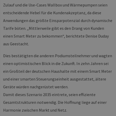
auf einer
enthalt
Zulauf und die Use-Cases Wallbox und Wärmepumpen seien
wird zur
Berechn
entscheidende Hebel für die Kundenakzeptanz, da diese
Besucher
Sitzungs
Anwendungen das größte Einsparpotenzial durch dynamische
Kampag
für die S
Tarife böten. „Mittlerweile gibt es den Drang von Kunden
Analyseb
verwend
einen Smart Meter zu bekommen“, berichtete Denise Duday
_ga_7TCBZELCXK
.erneuerbare-
1 Jahr 1
Dieses C
aus Geestacht.
energien-
Monat
wird vo
hamburg.de
Analytic
verwend
Dies bestätigten die anderen Podiumsteilnehmer und wagten
den Sitz
beizubeh
einen optimistischen Blick in die Zukunft. In zehn Jahren sei
ein Großteil der deutschen Haushalte mit einem Smart Meter
und einer smarten Steuerungseinheit ausgestattet, ältere
Geräte würden nachgerüstet werden.
Damit dieses Szenario 2035 eintrete, seien effiziente
Gesamtstrukturen notwendig. Die Hoffnung liege auf einer
Harmonie zwischen Markt und Netz.