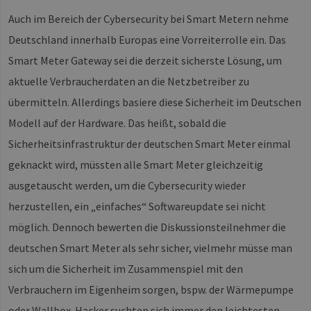
__cf_bm
29 Minuten
Die
Cloudflare Inc.
Auch im Bereich der Cybersecurity bei Smart Metern nehme
37 Sekunden
ver
.vimeo.com
Men
Deutschland innerhalb Europas eine Vorreiterrolle ein. Das
unt
die
um 
Smart Meter Gateway sei die derzeit sicherste Lösung, um
die
zu 
aktuelle Verbraucherdaten an die Netzbetreiber zu
übermitteln. Allerdings basiere diese Sicherheit im Deutschen
Modell auf der Hardware. Das heißt, sobald die
Provider /
Sicherheitsinfrastruktur der deutschen Smart Meter einmal
Name
Ablaufdatum
Beschreibung
Domäne
geknackt wird, müssten alle Smart Meter gleichzeitig
Provider /
Name
Ablaufdatum
Beschre
vuid
1 Jahr 1
Diese
Vimeo.com
Domäne
Monat
Cookies
ausgetauscht werden, um die Cybersecurity wieder
Inc.
werden vom
.vimeo.com
_dd_s
player.vimeo.com
15 Minuten
Dieses C
Vimeo-
herzustellen, ein „einfaches“ Softwareupdate sei nicht
wird ver
Videoplayer
um Sitz
auf Websites
zu speic
möglich. Dennoch bewerten die Diskussionsteilnehmer die
verwendet.
sicherzus
dass die
deutschen Smart Meter als sehr sicher, vielmehr müsse man
einer We
während
sich um die Sicherheit im Zusammenspiel mit den
Sitzung 
sind. Es
Verbrauchern im Eigenheim sorgen, bspw. der Wärmepumpe
Daten en
wie der 
oder Wallbox. Hacker suchten sich immer den leichtesten