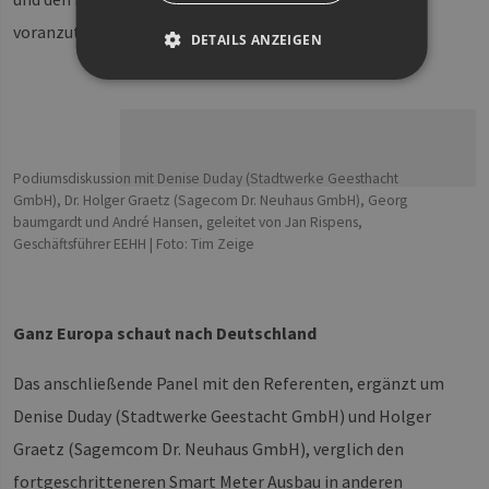
voranzutreiben.
DETAILS ANZEIGEN
Unbedingt erforderlich
Performance
Targeting
Funktionalität
Podiumsdiskussion mit Denise Duday (Stadtwerke Geesthacht
Unbedingt erforderliche Cookies ermöglichen
GmbH), Dr. Holger Graetz (Sagecom Dr. Neuhaus GmbH), Georg
wesentliche Kernfunktionen der Website wie die
baumgardt und André Hansen, geleitet von Jan Rispens,
Benutzeranmeldung und die Kontoverwaltung.
Geschäftsführer EEHH | Foto: Tim Zeige
Ohne die unbedingt erforderlichen Cookies kann
die Website nicht ordnungsgemäß verwendet
werden.
Provider /
Name
Ablaufdatum
Bes
Ganz Europa schaut nach Deutschland
Domäne
PHPSESSID
Sitzung
Coo
PHP.net
An
www.erneuerbare-
Das anschließende Panel mit den Referenten, ergänzt um
wir
energien-
Spr
hamburg.de
Denise Duday (Stadtwerke Geestacht GmbH) und Holger
ein
die
Graetz (Sagemcom Dr. Neuhaus GmbH), verglich den
Ben
ver
fortgeschritteneren Smart Meter Ausbau in anderen
Nor