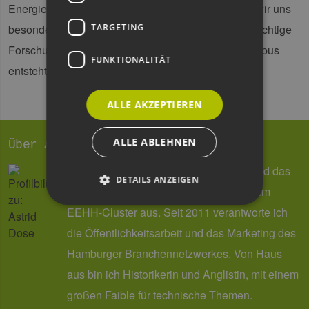
Energiewende gestärkt.“ Als EEHH-Cluster freuen wir uns
TARGETING
besonders darüber, dass die für die Windbranche wichtige
Forschungsanlage hier in Hamburg am Energiecampus
FUNKTIONALITÄT
entsteht!
ALLE AKZEPTIEREN
ALLE ABLEHNEN
Über Astrid Dose
Reden, schreiben und organisieren – und das
DETAILS ANZEIGEN
mit viel Spaß! So sehen meine Tage beim
EEHH-Cluster aus. Seit 2011 verantworte ich
die Öffentlichkeitsarbeit und das Marketing des
Unbedingt erforderlich
Performance
Hamburger Branchennetzwerkes. Von Haus
Targeting
Funktionalität
aus bin ich Historikerin und Anglistin, mit einem
Unbedingt erforderliche Cookies ermöglichen
wesentliche Kernfunktionen der Website wie die
großen Faible für technische Themen.
Benutzeranmeldung und die Kontoverwaltung.