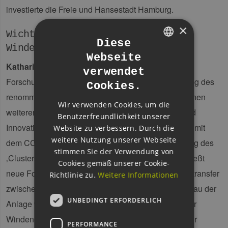
investierte die Freie und Hansestadt Hamburg.
×
Wichtiger Meilenstein für die
Diese
Windenergie in Hamburg
Webseite
GERMAN
Katharina Fegebank
, Senatorin für Wissenschaft,
verwendet
ENGLISH
Forschung und Gleichstellung sagte: „Die Ansiedlung des
Cookies.
GERMAN
renommierten Fraunhofer-Instituts IWES bedeutet einen
Wir verwenden Cookies, um die
weiteren wichtigen Schritt für den Wissenschafts und
Benutzerfreundlichkeit unserer
Innovationsstandort Hamburg: Die Zusammenarbeit mit
Website zu verbessern. Durch die
weitere Nutzung unserer Webseite
dem CC4E der HAW Hamburg bringt die Entwicklung des
stimmen Sie der Verwendung von
‚Clusters Erneuerbare Energien‘ nach vorne, erschließt
Cookies gemäß unserer Cookie-
neue Forschungsfelder und fördert den Technologietransfer
Richtlinie zu.
Weitere Informationen
zwischen Wissenschaft und Wirtschaft. Durch den Bau der
UNBEDINGT ERFORDERLICH
Anlage wird zudem Hamburgs Position als führender
Windenergie-Forschungsstandort und Treiber bei der
PERFORMANCE